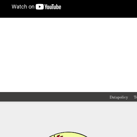
Datapolicy
T