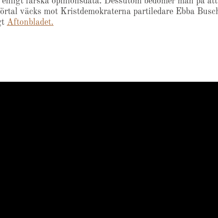
 enligt färska opinionsdata. Dessutom bedömer man på att
förtal väcks mot Kristdemokraterna partiledare Ebba Busc
gt
Aftonbladet.