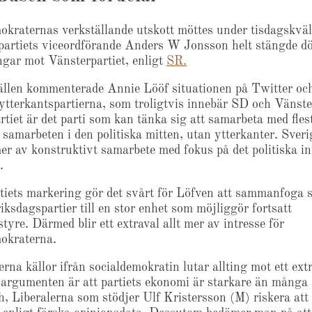
okraternas verkställande utskott möttes under tisdagskväll
rpartiets viceordförande Anders W Jonsson helt stängde dör
ngar mot Vänsterpartiet, enligt
SR.
llen kommenterade Annie Lööf situationen på Twitter och
ytterkantspartierna, som troligtvis innebär SD och Vänster
tiet är det parti som kan tänka sig att samarbeta med flest
 samarbeten i den politiska mitten, utan ytterkanter. Sveri
er av konstruktivt samarbete med fokus på det politiska in
.
tiets markering gör det svårt för Löfven att sammanfoga 
riksdagspartier till en stor enhet som möjliggör fortsatt
tyre. Därmed blir ett extraval allt mer av intresse för
okraterna.
erna källor ifrån socialdemokratin lutar allting mot ett ext
argumenten är att partiets ekonomi är starkare än många
ch, Liberalerna som stödjer Ulf Kristersson (M) riskera att