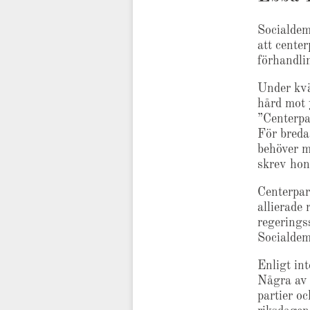
Socialdem
att cente
förhandli
Under kvä
hård mot 
”Centerpar
För breda
behöver m
skrev hon
Centerpar
allierade 
regeringss
Socialdem
Enligt int
Några av 
partier o