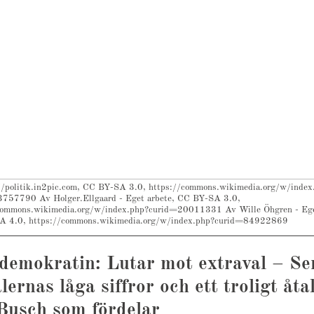
//politik.in2pic.com, CC BY-SA 3.0, https://commons.wikimedia.org/w/index
757790 Av Holger.Ellgaard - Eget arbete, CC BY-SA 3.0,
commons.wikimedia.org/w/index.php?curid=20011331 Av Wille Öhgren - Ege
A 4.0, https://commons.wikimedia.org/w/index.php?curid=84922869
demokratin: Lutar mot extraval – Se
lernas låga siffror och ett troligt åta
Busch som fördelar