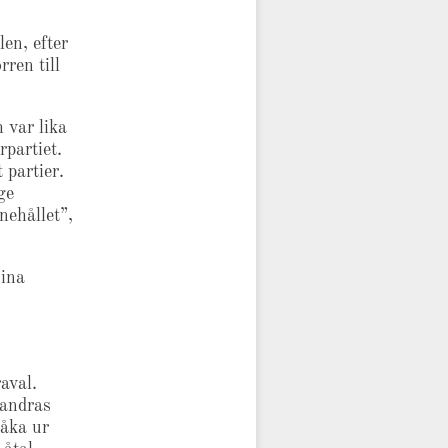
en, efter
ren till
 var lika
partiet.
 partier.
ge
nehållet”,
sina
raval.
 andras
 åka ur