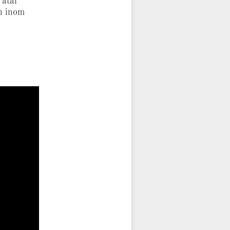
 åtal
h inom