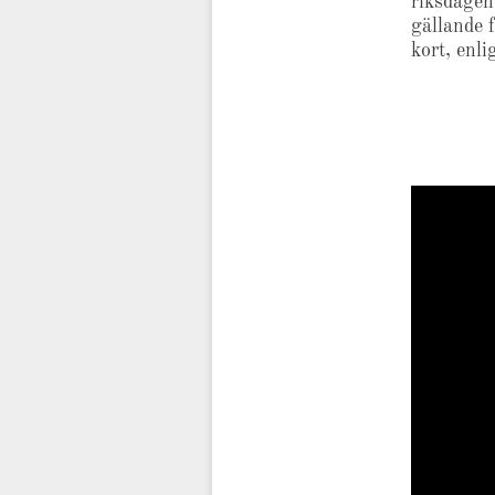
riksdagen
gällande 
kort, enli