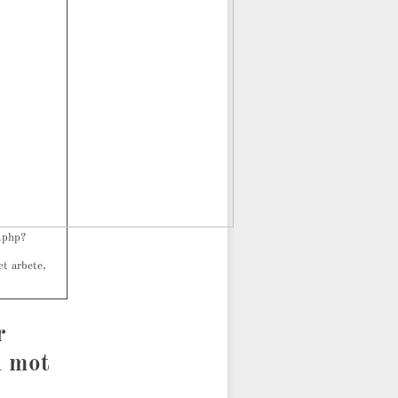
.php?
t arbete,
r
l mot