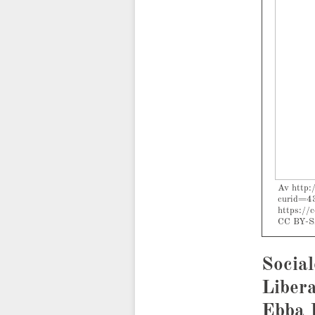
Av http:
curid=43
https://
CC BY-S
Social
Libera
Ebba 