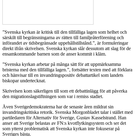
”Svenska kyrkan är kritisk till den tillfälliga lagen som helhet och
särskilt till begränsningarna av rätten till familjeåterförening och
införandet av tidsbegränsade uppehållstillstånd.”, är formuleringar
direkt ifrån skrivelsen. Svenska kyrkan slår dessutom att slag för de
ensamkommande barnen som de anser kommit i kläm.
”Svenska kyrkan arbetar på många sätt för att uppmärksamma
bristerna med den tillfälliga lagen.”, fortsätter texten med att förklara
och hänvisar till en invandringspositiv debattartikel som landets
biskopar undertecknat.
Skrivelsen kom säkerligen till som ett debattinlägg för att påverka
den migrationslagstiftningen som var i remiss stadiet.
Även Sverigedemokraterna har de senaste åren mildrat sin
invandringskritiska retorik. Svenska Morgonbladet talar i stället med
partiledaren för Alternativ för Sverige, Gustav Kasselstrand. Han
anser att Sverige belastas av FN:s kvotflytkingsystem och ser det
som ytterst problematisk att Svenska kyrkan inte fokuserar på
Sveriges bästa.