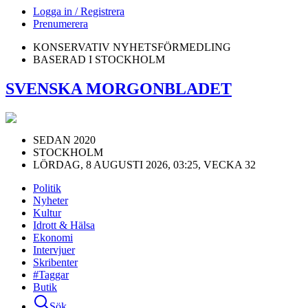
Logga in / Registrera
Prenumerera
KONSERVATIV NYHETSFÖRMEDLING
BASERAD I STOCKHOLM
SVENSKA MORGONBLADET
SEDAN 2020
STOCKHOLM
LÖRDAG, 8 AUGUSTI 2026, 03:25, VECKA 32
Politik
Nyheter
Kultur
Idrott & Hälsa
Ekonomi
Intervjuer
Skribenter
#Taggar
Butik
Sök