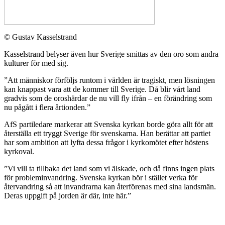
© Gustav Kasselstrand
Kasselstrand belyser även hur Sverige smittas av den oro som andra
kulturer för med sig.
”Att människor förföljs runtom i världen är tragiskt, men lösningen
kan knappast vara att de kommer till Sverige. Då blir vårt land
gradvis som de oroshärdar de nu vill fly ifrån – en förändring som
nu pågått i flera årtionden.”
AfS partiledare markerar att Svenska kyrkan borde göra allt för att
återställa ett tryggt Sverige för svenskarna. Han berättar att partiet
har som ambition att lyfta dessa frågor i kyrkomötet efter höstens
kyrkoval.
”Vi vill ta tillbaka det land som vi älskade, och då finns ingen plats
för probleminvandring. Svenska kyrkan bör i stället verka för
återvandring så att invandrarna kan återförenas med sina landsmän.
Deras uppgift på jorden är där, inte här.”