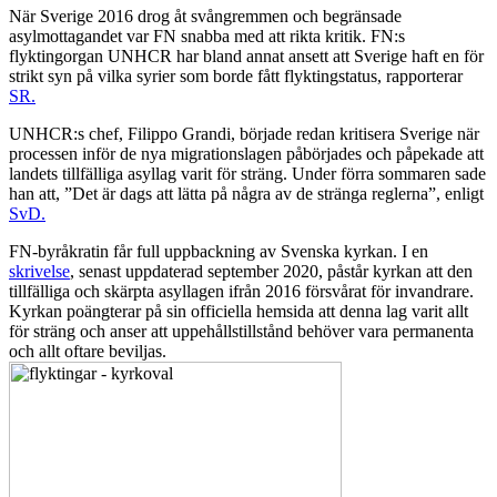
När Sverige 2016 drog åt svångremmen och begränsade
asylmottagandet var FN snabba med att rikta kritik. FN:s
flyktingorgan UNHCR har bland annat ansett att Sverige haft en för
strikt syn på vilka syrier som borde fått flyktingstatus, rapporterar
SR.
UNHCR:s chef, Filippo Grandi, började redan kritisera Sverige när
processen inför de nya migrationslagen påbörjades och påpekade att
landets tillfälliga asyllag varit för sträng. Under förra sommaren sade
han att, ”Det är dags att lätta på några av de stränga reglerna”, enligt
SvD.
FN-byråkratin får full uppbackning av Svenska kyrkan. I en
skrivelse
, senast uppdaterad september 2020, påstår kyrkan att den
tillfälliga och skärpta asyllagen ifrån 2016 försvårat för invandrare.
Kyrkan poängterar på sin officiella hemsida att denna lag varit allt
för sträng och anser att uppehållstillstånd behöver vara permanenta
och allt oftare beviljas.