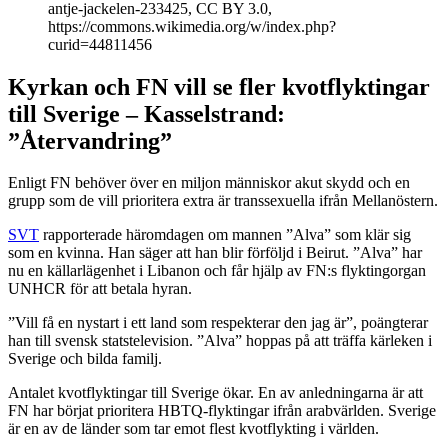
antje-jackelen-233425, CC BY 3.0,
https://commons.wikimedia.org/w/index.php?
curid=44811456
Kyrkan och FN vill se fler kvotflyktingar
till Sverige – Kasselstrand:
”Återvandring”
Enligt FN behöver över en miljon människor akut skydd och en
grupp som de vill prioritera extra är transsexuella ifrån Mellanöstern.
SVT
rapporterade häromdagen om mannen ”Alva” som klär sig
som en kvinna. Han säger att han blir förföljd i Beirut. ”Alva” har
nu en källarlägenhet i Libanon och får hjälp av FN:s flyktingorgan
UNHCR för att betala hyran.
”Vill få en nystart i ett land som respekterar den jag är”, poängterar
han till svensk statstelevision. ”Alva” hoppas på att träffa kärleken i
Sverige och bilda familj.
Antalet kvotflyktingar till Sverige ökar. En av anledningarna är att
FN har börjat prioritera HBTQ-flyktingar ifrån arabvärlden. Sverige
är en av de länder som tar emot flest kvotflykting i världen.