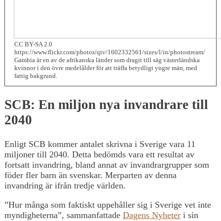
CC BY-SA 2.0
https://www.flickr.com/photos/qiv/1602332561/sizes/l/in/photostream/
Gambia är en av de afrikanska länder som dragit till säg västerländska
kvinnor i den övre medelålder för att träffa betydligt yngre män, med
fattig bakgrund.
SCB: En miljon nya invandrare till
2040
Enligt SCB kommer antalet skrivna i Sverige vara 11
miljoner till 2040. Detta bedömds vara ett resultat av
fortsatt invandring, bland annat av invandrargrupper som
föder fler barn än svenskar. Merparten av denna
invandring är ifrån tredje världen.
”Hur många som faktiskt uppehåller sig i Sverige vet inte
myndigheterna”, sammanfattade
Dagens Nyheter
i sin