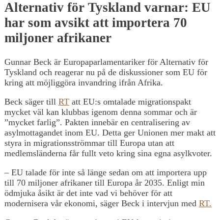
Alternativ för Tyskland varnar: EU
har som avsikt att importera 70
miljoner afrikaner
Gunnar Beck är Europaparlamentariker för Alternativ för
Tyskland och reagerar nu på de diskussioner som EU för
kring att möjliggöra invandring ifrån Afrika.
Beck säger till
RT
att EU:s omtalade migrationspakt
mycket väl kan klubbas igenom denna sommar och är
”mycket farlig”. Pakten innebär en centralisering av
asylmottagandet inom EU. Detta ger Unionen mer makt att
styra in migrationsströmmar till Europa utan att
medlemsländerna får fullt veto kring sina egna asylkvoter.
– EU talade för inte så länge sedan om att importera upp
till 70 miljoner afrikaner till Europa år 2035. Enligt min
ödmjuka åsikt är det inte vad vi behöver för att
modernisera vår ekonomi, säger Beck i intervjun med
RT.