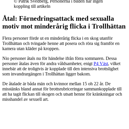
© Patrik Svedberg, Personerna i bilden har ingen
koppling till artikeln
Åtal: Förnedringsattack med sexualla
motiv mot minderårig flicka i Trollhättan
Flera personer förde ut en minderårig flicka i en skog utanför
Trollhättan och tvingade henne att posera och röra sig framför en
kamera utan kläder på kroppen.
Nio personer åtals nu för händelse ifrån förra sommaren. Dessa
personer åtalas även för andra våldsamheter, enigt
P4 Väst
, vilket
innebär att de troligtvis är kopplade till den intensiva brottslighet
som invandrargängen i Trollhättan ligger bakom.
De åtalade är båda män och kvinnor mellan 15 oh 22 år. De
misstänks bland annat för brottsrubriceringar sammankopplade till
att ha tagit flickan till skogen och utsatt henne för kränkningar och
misshandel av sexuell art.