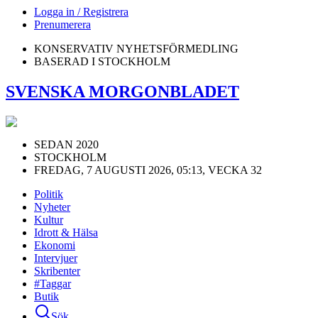
Logga in / Registrera
Prenumerera
KONSERVATIV NYHETSFÖRMEDLING
BASERAD I STOCKHOLM
SVENSKA MORGONBLADET
SEDAN 2020
STOCKHOLM
FREDAG, 7 AUGUSTI 2026, 05:13, VECKA 32
Politik
Nyheter
Kultur
Idrott & Hälsa
Ekonomi
Intervjuer
Skribenter
#Taggar
Butik
Sök