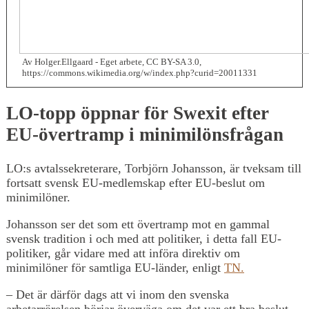
Av Holger.Ellgaard - Eget arbete, CC BY-SA 3.0,
https://commons.wikimedia.org/w/index.php?curid=20011331
LO-topp öppnar för Swexit efter
EU-övertramp i minimilönsfrågan
LO:s avtalssekreterare, Torbjörn Johansson, är tveksam till
fortsatt svensk EU-medlemskap efter EU-beslut om
minimilöner.
Johansson ser det som ett övertramp mot en gammal
svensk tradition i och med att politiker, i detta fall EU-
politiker, går vidare med att införa direktiv om
minimilöner för samtliga EU-länder, enligt
TN.
– Det är därför dags att vi inom den svenska
arbetarrörelsen börjar överväga om det var ett bra beslut