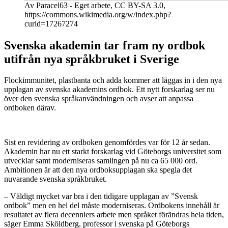
Av Paracel63 - Eget arbete, CC BY-SA 3.0,
https://commons.wikimedia.org/w/index.php?
curid=17267274
Svenska akademin tar fram ny ordbok
utifrån nya språkbruket i Sverige
Flockimmunitet, plastbanta och adda kommer att läggas in i den nya
upplagan av svenska akademins ordbok. Ett nytt forskarlag ser nu
över den svenska språkanvändningen och avser att anpassa
ordboken därav.
Sist en revidering av ordboken genomfördes var för 12 år sedan.
Akademin har nu ett starkt forskarlag vid Göteborgs universitet som
utvecklar samt moderniseras samlingen på nu ca 65 000 ord.
Ambitionen är att den nya ordboksupplagan ska spegla det
nuvarande svenska språkbruket.
– Väldigt mycket var bra i den tidigare upplagan av ”Svensk
ordbok” men en hel del måste moderniseras. Ordbokens innehåll är
resultatet av flera decenniers arbete men språket förändras hela tiden,
säger Emma Sköldberg, professor i svenska på Göteborgs