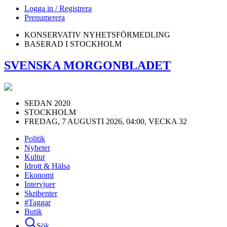
Logga in / Registrera
Prenumerera
KONSERVATIV NYHETSFÖRMEDLING
BASERAD I STOCKHOLM
SVENSKA MORGONBLADET
SEDAN 2020
STOCKHOLM
FREDAG, 7 AUGUSTI 2026, 04:00, VECKA 32
Politik
Nyheter
Kultur
Idrott & Hälsa
Ekonomi
Intervjuer
Skribenter
#Taggar
Butik
Sök