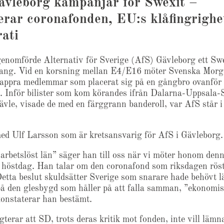
ävleborg kampanjar för Swexit –
erar coronafonden, EU:s klåfingrighe
ati
genomförde Alternativ för Sverige (AfS) Gävleborg ett Sw
ang. Vid en korsning mellan E4/E16 möter Svenska Morg
tappra medlemmar som placerat sig på en gångbro ovanför
 Inför bilister som kom körandes ifrån Dalarna-Uppsala
ävle, visade de med en färggrann banderoll, var AfS står 
med Ulf Larsson som är kretsansvarig för AfS i Gävleborg.
t arbetslöst län” säger han till oss när vi möter honom den
höstdag. Han talar om den coronafond som riksdagen rös
etta beslut skuldsätter Sverige som snarare hade behövt l
på den glesbygd som håller på att falla samman, ”ekonomis
 konstaterar han bestämt.
terar att SD, trots deras kritik mot fonden, inte vill läm