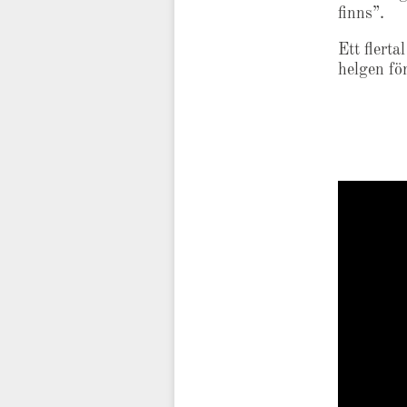
finns”.
Ett flerta
helgen för