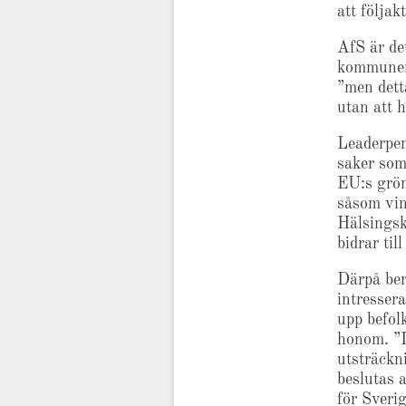
att följa
AfS är de
kommuner 
”men dett
utan att 
Leaderpen
saker som
EU:s grön
såsom vin
Hälsingsk
bidrar til
Därpå ber
intressera
upp befol
honom. ”D
utsträckn
beslutas 
för Sverig