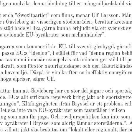
ktligen undvika denna bindning till en mångmiljardskuld vi
t enda ”Swexitpartiet” som finns, menar Ulf Larsson. Må
i Gävleborg är visserligen stödområden, berättar kretsan
a stöd hade vi lika gärna kunna erbjudit via ett svenskt s
ha avlönade EU-byråkrater som mellanhänder”.
garna som kommer ifrån EU, till svensk glesbygd, går ofta
 passa EU:s ”ideolog”, i stället för vad ”denna region behö
a taxonomi innebär exempelvis att unionen ger stöd till pr
dkraft, som förstör naturlandskapet och den Gästrikländs
a havsmiljö. Därpå är vindkraften en ineffektiv energifo
l höga elpriser, säger Ulf.
ättar han att Gävleborg har en stor del jägare och sportsk
de. EU:s allt striktare regelverk kring jakt och sportskytte
kningen”. Klåfingrigheten ifrån Bryssel är ett problem, enl
et ska inte vara EU-byråkrater som fastställer i vilken
ing som man får jaga. Och rovdjurspolitiken kan inte som
av byråkrater i Bryssel som aldrig lämnar storstäderna.”. 
e vill att jakt ska beslutas om ”lokalt eller regionalt, där 