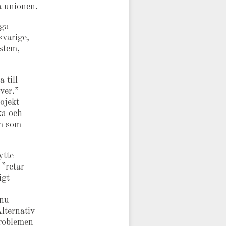
a unionen.
nga
svarige,
ystem,
 till
ver.”
ojekt
ka och
rm som
ytte
 ”retar
igt
 nu
Alternativ
problemen