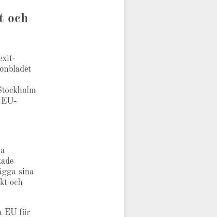
t och
exit-
onbladet
-Stockholm
i EU-
na
tade
ägga sina
kt och
na EU för