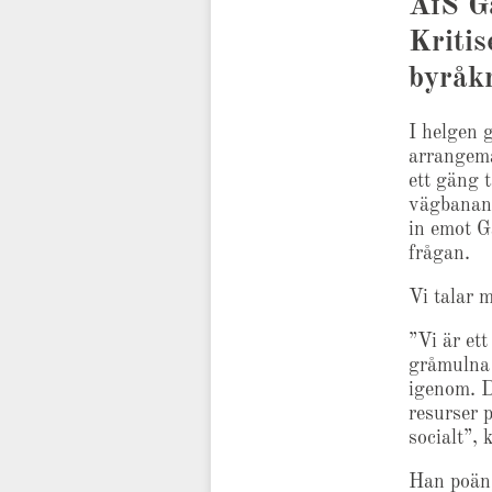
AfS G
Kritis
byråkr
I helgen 
arrangem
ett gäng 
vägbanan.
in emot G
frågan.
Vi talar 
”Vi är et
gråmulna 
igenom. D
resurser 
socialt”,
Han poäng