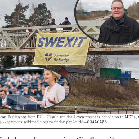
ean Parliament from EU - Ursula von der Leyen presents her vision to MEPs,
ps://commons.wikimedia.org/w/index.php?curid=80450556