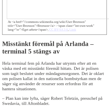
Av <a href="//commons.wikimedia.org/wiki/User:Brorsson"
title="User:Brorsson">Brorsson</a> - <span class="int-own-work"
lang="sv">Eget arbete</span>,
CC BY-SA 3.0
,
Länk
Misstänkt föremål på Arlanda –
terminal 5 stängs av
Hela terminal fem på Arlanda har utrymts efter att en
väska med ett misstänkt föremål hittats. Det är polisen
som tagit beslutet under måndagsmorgonen. Det är oklart
om polisen kallat in den nationella bombstyrkan men de
säger sig använder de resurser som erfordras för att
hantera situationen.
– Plan kan inte lyfta, säger Robert Teletzin, presschef på
Swedavia, till Aftonbladet.