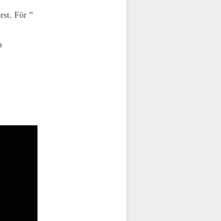
rst. För ”
n
n