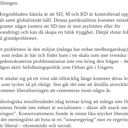
lningen.
orgonbladets känsla är att SD, M och KD är kontrollerad opp
ralt samt globalistiskt håll. Denna partikoalition kommer mins
ranter något (notera att SD inte är mot asylrätten eller för
vandring) och kan då skapa en falsk trygghet. Därpå slutar fol
på grundproblemet.
ort problemen är den miljon (många har redan medborgarskap)
som redan är här och föder barn i en skala som inte svenska
gedemokraterna problematiserar inte ens kring den frågan – 
någon aktiv befolkningspolitik som Orban gör i Ungern.
i uttalar sig på ett visst sätt tillräcklig länge kommer deras le
som tycker så på riktigt. Sen går det inte att åtställa utveckli
kommer liberaliseringen att cementeras inom några år.
ideologiska missförståndet idag kretsar kring att många inte för
smens fiende inte enbart är socialismen – därav allt snack om 
ringen”. Konservatismens fiende är minst lika mycket liberal
det meningslöst att byta ut en ”sosseregering” mot en regeri
är liberal – ekonomiskt och socialt.