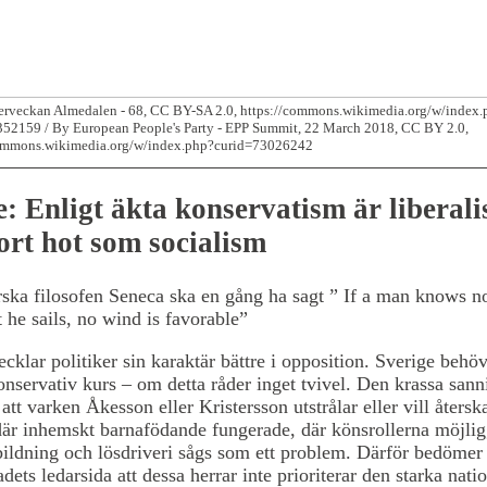
erveckan Almedalen - 68, CC BY-SA 2.0, https://commons.wikimedia.org/w/index.
52159 / By European People's Party - EPP Summit, 22 March 2018, CC BY 2.0,
commons.wikimedia.org/w/index.php?curid=73026242
: Enligt äkta konservatism är liberali
tort hot som socialism
ka filosofen Seneca ska en gång ha sagt ” If a man knows no
 he sails, no wind is favorable”
ecklar politiker sin karaktär bättre i opposition. Sverige behö
onservativ kurs – om detta råder inget tvivel. Den krassa sann
 att varken Åkesson eller Kristersson utstrålar eller vill återsk
är inhemskt barnafödande fungerade, där könsrollerna möjlig
bildning och lösdriveri sågs som ett problem. Därför bedömer
ets ledarsida att dessa herrar inte prioriterar den starka natio