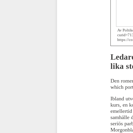
Av Poltik
curid=713
https://
Ledare
lika s
Den romers
which port
Ibland utv
kurs, en k
emellertid
samhälle d
seriös par
Morgonblad