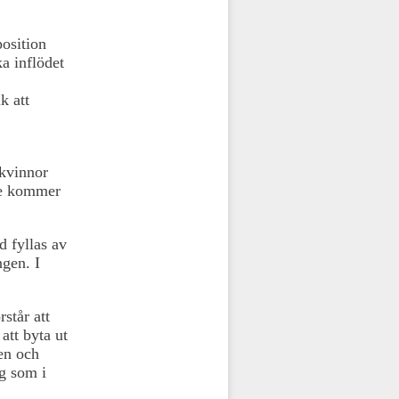
osition
ka inflödet
k att
 kvinnor
de kommer
d fyllas av
ngen. I
står att
att byta ut
en och
ng som i