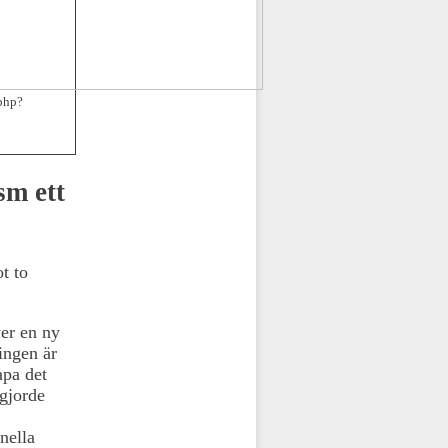
php?
sm ett
t to
ver en ny
ingen är
apa det
gjorde
nella