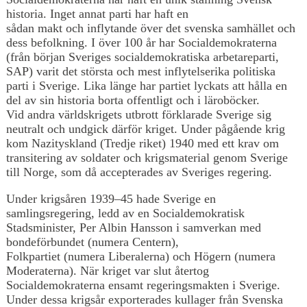
historia. Inget annat parti har haft en
sådan makt och inflytande över det svenska samhället och
dess befolkning. I över 100 år har Socialdemokraterna
(från början Sveriges socialdemokratiska arbetareparti,
SAP) varit det största och mest inflytelserika politiska
parti i Sverige. Lika länge har partiet lyckats att hålla en
del av sin historia borta offentligt och i läroböcker.
Vid andra världskrigets utbrott förklarade Sverige sig
neutralt och undgick därför kriget. Under pågående krig
kom Nazityskland (Tredje riket) 1940 med ett krav om
transitering av soldater och krigsmaterial genom Sverige
till Norge, som då accepterades av Sveriges regering.
Under krigsåren 1939–45 hade Sverige en
samlingsregering, ledd av en Socialdemokratisk
Stadsminister, Per Albin Hansson i samverkan med
bondeförbundet (numera Centern),
Folkpartiet (numera Liberalerna) och Högern (numera
Moderaterna). När kriget var slut återtog
Socialdemokraterna ensamt regeringsmakten i Sverige.
Under dessa krigsår exporterades kullager från Svenska