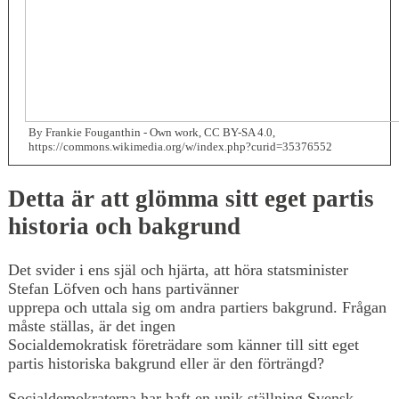
By Frankie Fouganthin - Own work, CC BY-SA 4.0,
https://commons.wikimedia.org/w/index.php?curid=35376552
Detta är att glömma sitt eget partis
historia och bakgrund
Det svider i ens själ och hjärta, att höra statsminister
Stefan Löfven och hans partivänner
upprepa och uttala sig om andra partiers bakgrund. Frågan
måste ställas, är det ingen
Socialdemokratisk företrädare som känner till sitt eget
partis historiska bakgrund eller är den förträngd?
Socialdemokraterna har haft en unik ställning Svensk