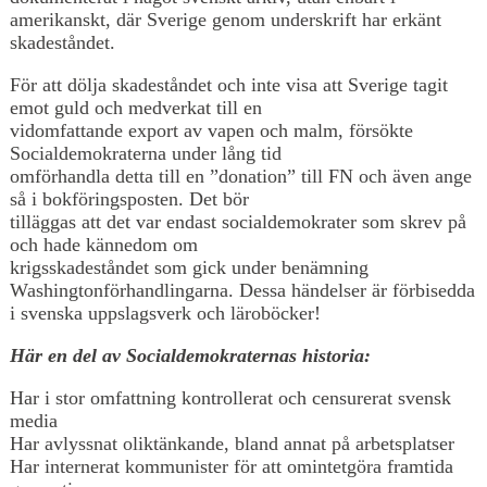
amerikanskt, där Sverige genom underskrift har erkänt
skadeståndet.
För att dölja skadeståndet och inte visa att Sverige tagit
emot guld och medverkat till en
vidomfattande export av vapen och malm, försökte
Socialdemokraterna under lång tid
omförhandla detta till en ”donation” till FN och även ange
så i bokföringsposten. Det bör
tilläggas att det var endast socialdemokrater som skrev på
och hade kännedom om
krigsskadeståndet som gick under benämning
Washingtonförhandlingarna. Dessa händelser är förbisedda
i svenska uppslagsverk och läroböcker!
Här en del av Socialdemokraternas historia:
Har i stor omfattning kontrollerat och censurerat svensk
media
Har avlyssnat oliktänkande, bland annat på arbetsplatser
Har internerat kommunister för att omintetgöra framtida