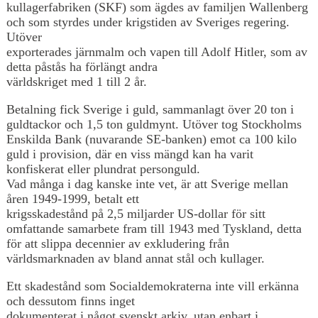
kullagerfabriken (SKF) som ägdes av familjen Wallenberg
och som styrdes under krigstiden av Sveriges regering.
Utöver
exporterades järnmalm och vapen till Adolf Hitler, som av
detta påstås ha förlängt andra
världskriget med 1 till 2 år.
Betalning fick Sverige i guld, sammanlagt över 20 ton i
guldtackor och 1,5 ton guldmynt. Utöver tog Stockholms
Enskilda Bank (nuvarande SE-banken) emot ca 100 kilo
guld i provision, där en viss mängd kan ha varit
konfiskerat eller plundrat personguld.
Vad många i dag kanske inte vet, är att Sverige mellan
åren 1949-1999, betalt ett
krigsskadestånd på 2,5 miljarder US-dollar för sitt
omfattande samarbete fram till 1943 med Tyskland, detta
för att slippa decennier av exkludering från
världsmarknaden av bland annat stål och kullager.
Ett skadestånd som Socialdemokraterna inte vill erkänna
och dessutom finns inget
dokumenterat i något svenskt arkiv, utan enbart i