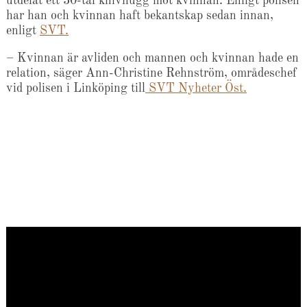
utdelat ett 30-tal knivhugg mot kvinnan. Enligt polisen
har han och kvinnan haft bekantskap sedan innan,
enligt
SVT.
– Kvinnan är avliden och mannen och kvinnan hade en
relation, säger Ann-Christine Rehnström, områdeschef
vid polisen i Linköping till
SVT Nyheter Öst.