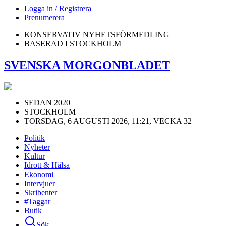
Logga in / Registrera
Prenumerera
KONSERVATIV NYHETSFÖRMEDLING
BASERAD I STOCKHOLM
SVENSKA MORGONBLADET
SEDAN 2020
STOCKHOLM
TORSDAG, 6 AUGUSTI 2026, 11:21, VECKA 32
Politik
Nyheter
Kultur
Idrott & Hälsa
Ekonomi
Intervjuer
Skribenter
#Taggar
Butik
Sök