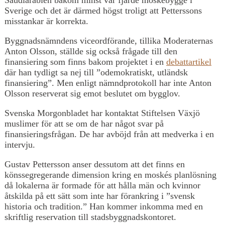
Sverige och det är därmed högst troligt att Petterssons
misstankar är korrekta.
Byggnadsnämndens viceordförande, tillika Moderaternas
Anton Olsson, ställde sig också frågade till den
finansiering som finns bakom projektet i en
debattartikel
där han tydligt sa nej till ”odemokratiskt, utländsk
finansiering”. Men enligt nämndprotokoll har inte Anton
Olsson reserverat sig emot beslutet om bygglov.
Svenska Morgonbladet har kontaktat Stiftelsen Växjö
muslimer för att se om de har något svar på
finansieringsfrågan. De har avböjd från att medverka i en
intervju.
Gustav Pettersson anser dessutom att det finns en
könssegregerande dimension kring en moskés planlösning
då lokalerna är formade för att hålla män och kvinnor
åtskilda på ett sätt som inte har förankring i ”svensk
historia och tradition.” Han kommer inkomma med en
skriftlig reservation till stadsbyggnadskontoret.