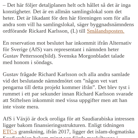
– Det här följer detaljplanen helt och hållet så det är inga
konstigheter. Det är en allmän samlingslokal som det
heter. Det är likadant för den här föreningen som för alla
andra som vill ha samlingslokal, säger byggnadsnämndens
ordförande Rickard Karlsson, (L) till
Smålandsposten.
En reservation mot beslutet har inkommit ifrån Alternativ
för Sverige (AfS) vars representant i nämnden heter
Gustav Pettersson(bild). Svenska Morgonbladet talade
med honom i söndags.
Gustav frågade Richard Karlsson och alla andra samlade
vid det beslutande nämndmötet om ”någon vet vart
pengarna till detta projekt kommer ifrån”. Det blev tyst i
rummet i ett par sekunder innan Richard Karlsson svarade
att Stiftelsen inkommit med vissa uppgifter men att han
inte visste mera.
AfS i Växjö är dock oroliga för att Saudiarabiska intressen
ligger bakom finansieringsstrukturen. Enligt tidningen
ETC:s
granskning, ifrån 2017, ligger det islam-dogmatiska
Saudiarabien bakom minst var fjärde moskébygge i