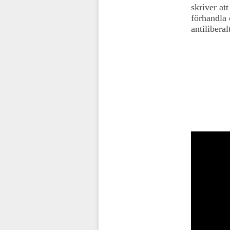
skriver at
förhandla 
antilibera