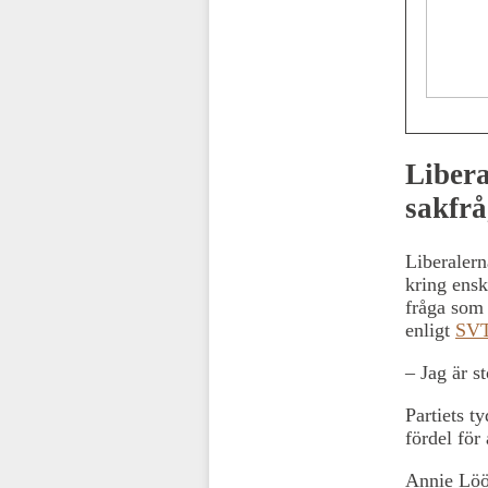
Libera
sakfr
Liberalern
kring ensk
fråga som 
enligt
SVT
– Jag är st
Partiets t
fördel för
Annie Löö