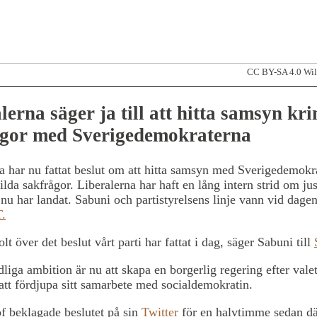
CC BY-SA 4.0 Wil
lerna säger ja till att hitta samsyn kri
ågor med Sverigedemokraterna
a har nu fattat beslut om att hitta samsyn med Sverigedemokr
ilda sakfrågor. Liberalerna har haft en lång intern strid om ju
nu har landat. Sabuni och partistyrelsens linje vann vid dagen
.
olt över det beslut vårt parti har fattat i dag, säger Sabuni till
ydliga ambition är nu att skapa en borgerlig regering efter valet
 att fördjupa sitt samarbete med socialdemokratin.
f beklagade beslutet på sin
Twitter
för en halvtimme sedan d