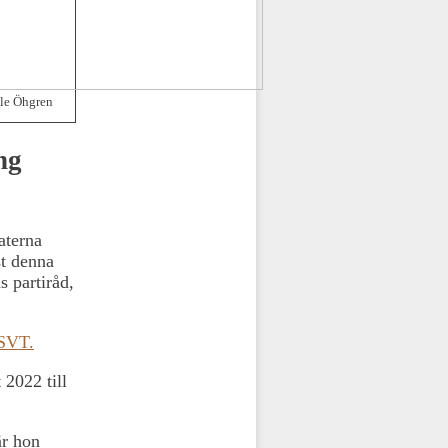
le Öhgren
ng
aterna
st denna
s partiråd,
SVT.
 2022 till
är hon