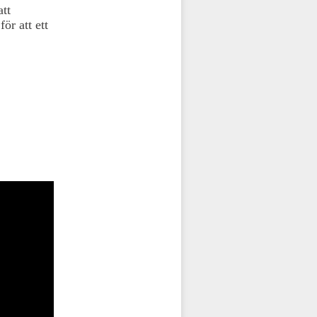
att
ör att ett