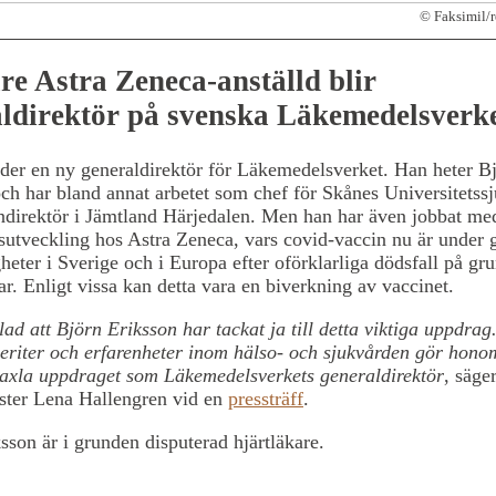
© Faksimil/
re Astra Zeneca-anställd blir
ldirektör på svenska Läkemedelsverk
räder en ny generaldirektör för Läkemedelsverket. Han heter B
ch har bland annat arbetet som chef för Skånes Universitetss
ndirektör i Jämtland Härjedalen. Men han har även jobbat me
utveckling hos Astra Zeneca, vars covid-vaccin nu är under 
eter i Sverige och i Europa efter oförklarliga dödsfall på gr
r. Enligt vissa kan detta vara en biverkning av vaccinet.
lad att Björn Eriksson har tackat ja till detta viktiga uppdrag
eriter och erfarenheter inom hälso- och sjukvården gör hono
 axla uppdraget som Läkemedelsverkets generaldirektör
, säge
ister Lena Hallengren vid en
pressträff
.
sson är i grunden disputerad hjärtläkare.