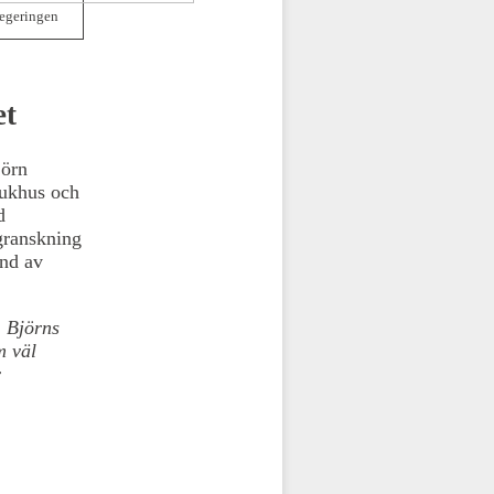
regeringen
et
jörn
jukhus och
d
granskning
und av
. Björns
m väl
r