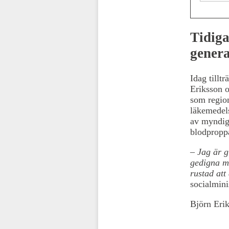
Tidiga
genera
Idag tillt
Eriksson o
som regio
läkemedels
av myndigh
blodproppa
– Jag är g
gedigna m
rustad att
socialmin
Björn Erik