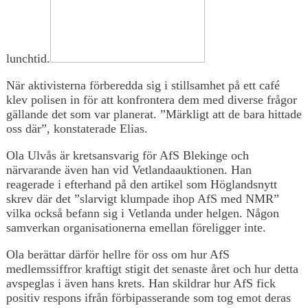
lunchtid.
När aktivisterna förberedda sig i stillsamhet på ett café
klev polisen in för att konfrontera dem med diverse frågor
gällande det som var planerat. ”Märkligt att de bara hittade
oss där”, konstaterade Elias.
Ola Ulvås är kretsansvarig för AfS Blekinge och
närvarande även han vid Vetlandaauktionen. Han
reagerade i efterhand på den artikel som Höglandsnytt
skrev där det ”slarvigt klumpade ihop AfS med NMR”
vilka också befann sig i Vetlanda under helgen. Någon
samverkan organisationerna emellan föreligger inte.
Ola berättar därför hellre för oss om hur AfS
medlemssiffror kraftigt stigit det senaste året och hur detta
avspeglas i även hans krets. Han skildrar hur AfS fick
positiv respons ifrån förbipasserande som tog emot deras