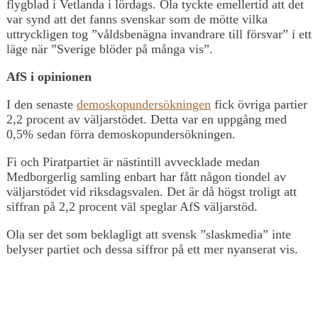
flygblad i Vetlanda i lördags. Ola tyckte emellertid att det
var synd att det fanns svenskar som de mötte vilka
uttryckligen tog ”våldsbenägna invandrare till försvar” i ett
läge när ”Sverige blöder på många vis”.
AfS i opinionen
I den senaste
demoskopundersökningen
fick övriga partier
2,2 procent av väljarstödet. Detta var en uppgång med
0,5% sedan förra demoskopundersökningen.
Fi och Piratpartiet är nästintill avvecklade medan
Medborgerlig samling enbart har fått någon tiondel av
väljarstödet vid riksdagsvalen. Det är då högst troligt att
siffran på 2,2 procent väl speglar AfS väljarstöd.
Ola ser det som beklagligt att svensk ”slaskmedia” inte
belyser partiet och dessa siffror på ett mer nyanserat vis.