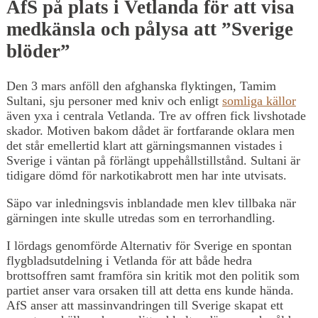
AfS på plats i Vetlanda för att visa
medkänsla och pålysa att ”Sverige
blöder”
Den 3 mars anföll den afghanska flyktingen, Tamim
Sultani, sju personer med kniv och enligt
somliga källor
även yxa i centrala Vetlanda. Tre av offren fick livshotade
skador. Motiven bakom dådet är fortfarande oklara men
det står emellertid klart att gärningsmannen vistades i
Sverige i väntan på förlängt uppehållstillstånd. Sultani är
tidigare dömd för narkotikabrott men har inte utvisats.
Säpo var inledningsvis inblandade men klev tillbaka när
gärningen inte skulle utredas som en terrorhandling.
I lördags genomförde Alternativ för Sverige en spontan
flygbladsutdelning i Vetlanda för att både hedra
brottsoffren samt framföra sin kritik mot den politik som
partiet anser vara orsaken till att detta ens kunde hända.
AfS anser att massinvandringen till Sverige skapat ett