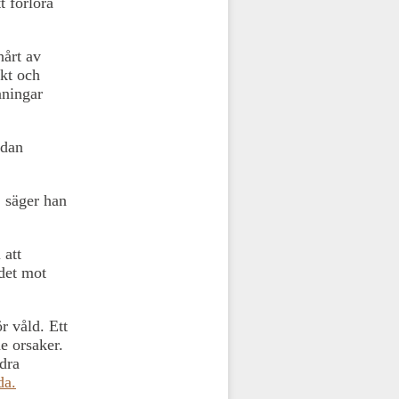
t förlora
hårt av
skt och
aningar
edan
, säger han
 att
det mot
r våld. Ett
e orsaker.
dra
da.