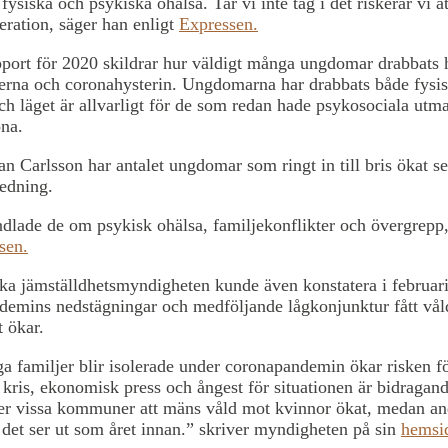
fysiska och psykiska ohälsa. Tar vi inte tag i det riskerar vi at
eration, säger han enligt
Expressen.
port för 2020 skildrar hur väldigt många ungdomar drabbats 
nerna och coronahysterin. Ungdomarna har drabbats både fysi
ch läget är allvarligt för de som redan hade psykosociala utm
ona.
an Carlsson har antalet ungdomar som ringt in till bris ökat s
ledning.
dlade de om psykisk ohälsa, familjekonflikter och övergrepp
sen.
a jämställdhetsmyndigheten kunde även konstatera i februari
demins nedstägningar och medföljande lågkonjunktur fått vål
t ökar.
 familjer blir isolerade under coronapandemin ökar risken fö
 kris, ekonomisk press och ångest för situationen är bidragand
er vissa kommuner att mäns våld mot kvinnor ökat, medan an
 det ser ut som året innan.” skriver myndigheten på sin
hemsi