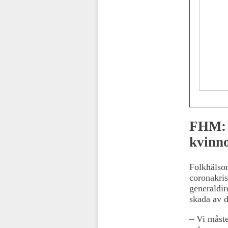
FHM: 
kvinno
Folkhälsom
coronakris
generaldir
skada av 
– Vi måste