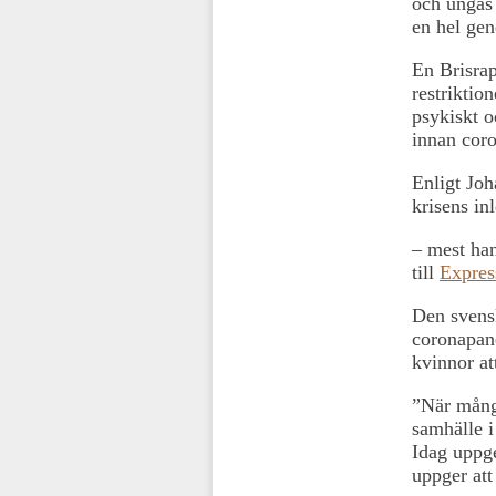
och ungas 
en hel gen
En Brisrap
restriktio
psykiskt o
innan cor
Enligt Joh
krisens in
– mest han
till
Expres
Den svensk
coronapan
kvinnor at
”När många
samhälle i
Idag uppg
uppger att