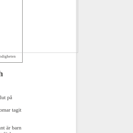
ndigheten
h
lut på
omar tagit
nt är barn