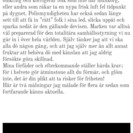
omkring och korrigerar folk som inte har munkorg,
eller andra som råkar ta en nypa frisk luft fel tidpunkt
på dygnet. Polismyndigheten har också sedan länge
sett till att få in ”rätt” folk i sina led, slicka uppåt och
sparka nedåt är den gällande devisen. Marken var alltså
väl preparerad för den totalitära samhällsstyrning vi nu
går in i över hela världen. Själv tänker jag att vi ska
alla dö någon gång, och att jag själv mer än allt annat
fruktar att behöva dö med känslan att jag aldrig
försökte göra skillnad.
Mina förfäder och efterkommande ställer hårda krav;
för i helvete gör åtminstone allt du förmår, och glöm
inte, det är din plikt att ta risker för friheten!
Här är två målningar jag målade för flera år sedan som
fortfarande känns aktuella.