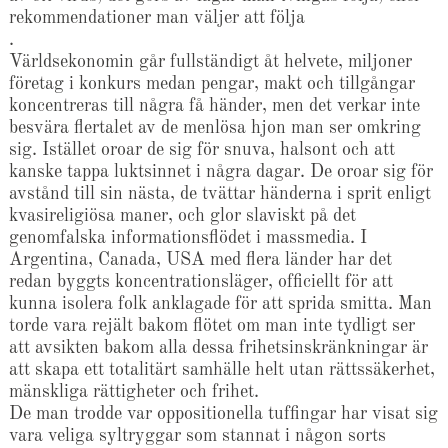
rekommendationer man väljer att följa
.
Världsekonomin går fullständigt åt helvete, miljoner
företag i konkurs medan pengar, makt och tillgångar
koncentreras till några få händer, men det verkar inte
besvära flertalet av de menlösa hjon man ser omkring
sig. Istället oroar de sig för snuva, halsont och att
kanske tappa luktsinnet i några dagar. De oroar sig för
avstånd till sin nästa, de tvättar händerna i sprit enligt
kvasireligiösa maner, och glor slaviskt på det
genomfalska informationsflödet i massmedia. I
Argentina, Canada, USA med flera länder har det
redan byggts koncentrationsläger, officiellt för att
kunna isolera folk anklagade för att sprida smitta. Man
torde vara rejält bakom flötet om man inte tydligt ser
att avsikten bakom alla dessa frihetsinskränkningar är
att skapa ett totalitärt samhälle helt utan rättssäkerhet,
mänskliga rättigheter och frihet.
De man trodde var oppositionella tuffingar har visat sig
vara veliga syltryggar som stannat i någon sorts