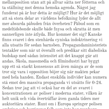
mellanposition utan att på allvar sätta ner fötterna och
ta ställning mot denna hemska agenda. Något jag
funderat på är hur detta är möjligt? Hur är det möjligt
att så stora delar av världens befolkning lyder de allt
mer absurda påbuden från överheten? Påbud som en
medeltidsbonde skulle både fnysa och skratta åt men
sannerligen inte åtlyda. Hur kommer det sig? Kanske
finns svaret i den stenhårda cyniska indoktrinering vi
alla utsatts för sedan barnsben. Propagandaministeriets
tentakler som når ut överallt och predikar sitt diaboliska
budskap med sådan intensitet att det knappt går att
andas. Skola, massmedia och filmindustri har byggt
upp ett så starkt konsensus att även många av de som
tror sig vara i opposition böjer sig när makten pekar
med hela handen. Endast enskilda individer kan numera
stå emot den massiva propaganda vi utsätts för 0-24.
Sedan tror jag att vi också har en del av svaret i
koncentrationen av poliser i moderna stater, vilken är
helt unik och vida överträffar även gamla tiders mer
auktoritära stater. Runt om i Europa springer polisen