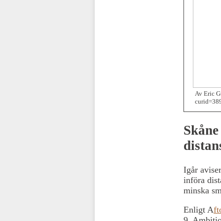
Av Eric G
curid=38
Skåne 
distan
Igår avise
införa dis
minska sm
Enligt A
ft
9. Ambitio