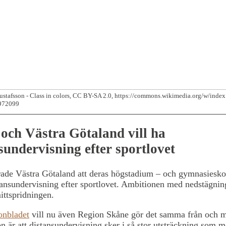
ustafsson - Class in colors, CC BY-SA 2.0, https://commons.wikimedia.org/w/inde
972099
och Västra Götaland vill ha
sundervisning efter sportlovet
rade Västra Götaland att deras högstadium – och gymnasiesko
tansundervisning efter sportlovet. Ambitionen med nedstägning
ittspridningen.
onbladet
vill nu även Region Skåne gör det samma från och 
n är att distansundervisning sker i så stor utsträckning som mö