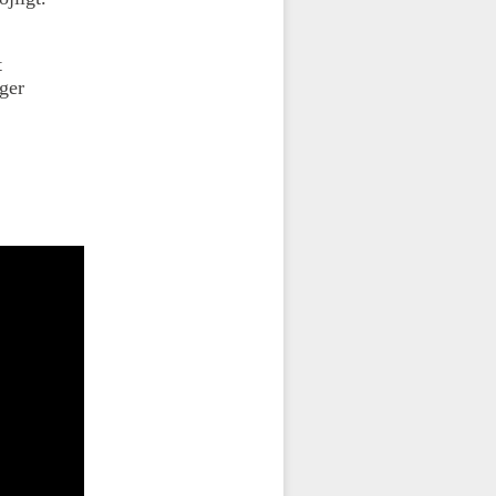
t
ger