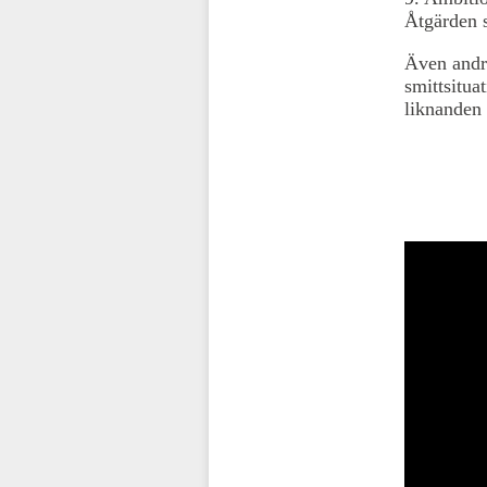
Åtgärden s
Även andra
smittsitua
liknanden