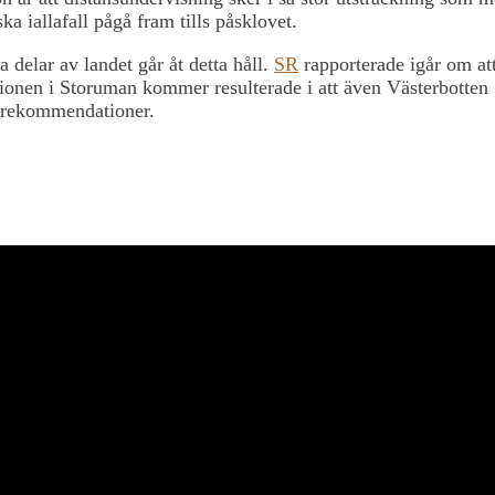
ka iallafall pågå fram tills påsklovet.
 delar av landet går åt detta håll.
SR
rapporterade igår om at
tionen i Storuman kommer resulterade i att även Västerbotten 
 rekommendationer.