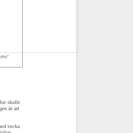
x.php?
lor skulle
en är att
med vecka
jligt.