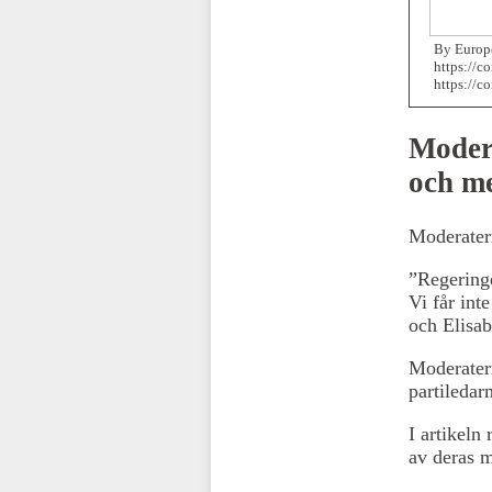
By Europe
https://
https://
Moder
och m
Moderatern
”Regeringe
Vi får int
och Elisab
Moderatern
partiledar
I artikeln
av deras m