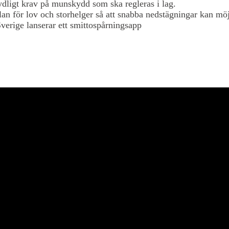
tydligt krav på munskydd som ska regleras i lag.
lan för lov och storhelger så att snabba nedstägningar kan möj
Sverige lanserar ett smittospårningsapp