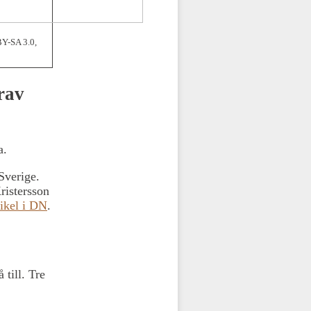
Y-SA 3.0,
rav
a.
Sverige.
Kristersson
tikel i DN
.
 till. Tre