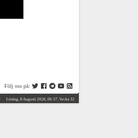
Följ oss på:
y
Lördag, 8 Augusti 2026, 06:37, Vecka 32