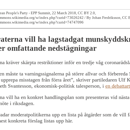
an People's Party - EPP Summit, 22 March 2018, CC BY 2.0,
commons.wikimedia.org/w/index.php?curid=73026242 / By Johan Fredriksson, CC B
commons.wikimedia.org/w/index.php?curid=74747096
aterna vill ha lagstadgat munskyddsk
er omfattande nedstägningar
a kräver skärpta restriktioner inför en tredje våg coronarädsl
n måste ta varningssignalerna på större allvar och förbereda 
e upprepa misstagen från förra året”, skriver partiledaren Ulf 
eth Svantesson, ekonomisk-politisk talesperson, i
en debattar
a vill ha en konkret handlingsplan som presenteras vid nästa
möte i riksdagen.
 radar moderatpolitikerna upp en lista på åtgärder som de vill få
est konkreta förslag listas upp här.