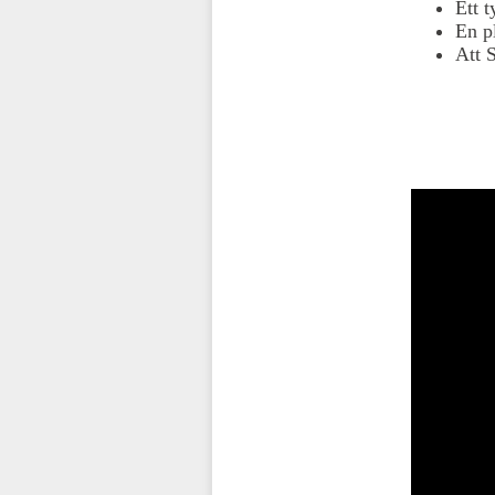
Ett 
En p
Att 