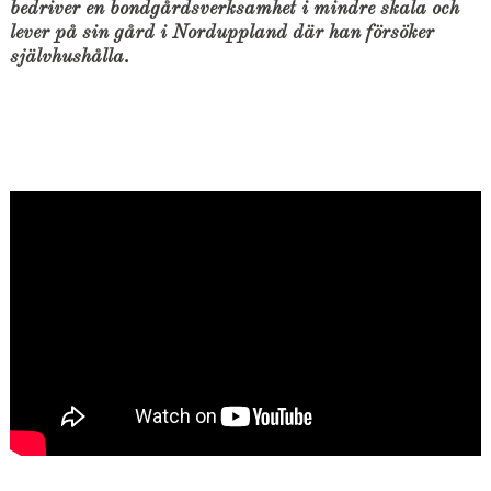
bedriver en bondgårdsverksamhet i mindre skala och
lever på sin gård i Norduppland där han försöker
självhushålla.