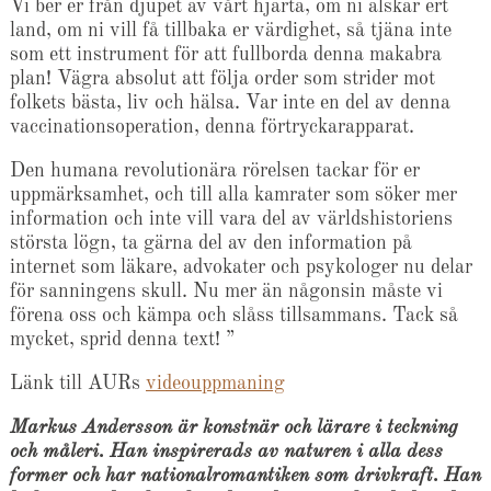
Vi ber er från djupet av vårt hjärta, om ni älskar ert
land, om ni vill få tillbaka er värdighet, så tjäna inte
som ett instrument för att fullborda denna makabra
plan! Vägra absolut att följa order som strider mot
folkets bästa, liv och hälsa. Var inte en del av denna
vaccinationsoperation, denna förtryckarapparat.
Den humana revolutionära rörelsen tackar för er
uppmärksamhet, och till alla kamrater som söker mer
information och inte vill vara del av världshistoriens
största lögn, ta gärna del av den information på
internet som läkare, advokater och psykologer nu delar
för sanningens skull. Nu mer än någonsin måste vi
förena oss och kämpa och slåss tillsammans. Tack så
mycket, sprid denna text! ”
Länk till AURs
videouppmaning
Markus Andersson är konstnär och lärare i teckning
och måleri. Han inspirerads av naturen i alla dess
former och har nationalromantiken som drivkraft. Han