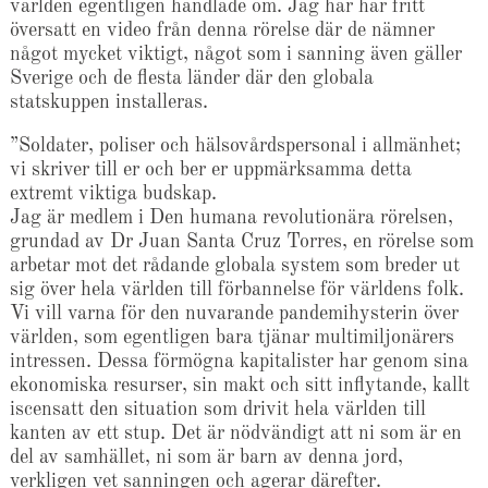
världen egentligen handlade om. Jag har här fritt
översatt en video från denna rörelse där de nämner
något mycket viktigt, något som i sanning även gäller
Sverige och de flesta länder där den globala
statskuppen installeras.
”Soldater, poliser och hälsovårdspersonal i allmänhet;
vi skriver till er och ber er uppmärksamma detta
extremt viktiga budskap.
Jag är medlem i Den humana revolutionära rörelsen,
grundad av Dr Juan Santa Cruz Torres, en rörelse som
arbetar mot det rådande globala system som breder ut
sig över hela världen till förbannelse för världens folk.
Vi vill varna för den nuvarande pandemihysterin över
världen, som egentligen bara tjänar multimiljonärers
intressen. Dessa förmögna kapitalister har genom sina
ekonomiska resurser, sin makt och sitt inflytande, kallt
iscensatt den situation som drivit hela världen till
kanten av ett stup. Det är nödvändigt att ni som är en
del av samhället, ni som är barn av denna jord,
verkligen vet sanningen och agerar därefter.