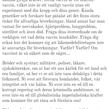
vaccin, vilket inte är ett vanligt vaccin utan ett
experiment med din kropp och dina gener. Kända
genetiker och forskare har påtalat att det finns stora
risker för allvarliga biverkningar, bland annat har man
varnat för nervskador, hjärtproblem, lungproblem,
sterilitet och även död. Fråga dina överordnade om de
verkligen vet vad detta vaccin innehåller. Fråga dig
också hur det kommer sig att läkemedelsföretagen inte
är ansvariga för biverkningar. Varför? Varför? Om
vaccinet är så säkert som de säger…
Bröder och systrar; militärer, poliser, läkare,
sjuksköterskor, om ni har ett uns kärlek för ert land och
era familjer, så ber vi er att inte vara delaktiga i detta
folkmord. Ni svor att försvara hemlandet, folket, vår
integritet och vår hälsa. Ni svor inte en ed till en
korrupt regering och deras kriminella ambitioner, ni
svor inte en ed till globalistiska imperialistiska krafter
som kommer för att råna och förslava oss!