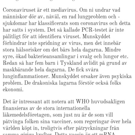
Coronaviruset är ett mediavirus. Om ni undrar vad
människor dör av, nåväl, en rad lungproblem och -
sjukdomar har klassificerats som coronavirus och detta
har satts i system. Det så kallade PCR-testet är inte
pålitligt för att identifiera viruset. Munskyddet
förhindrar inte spridning av virus, men det innebär
stora hälsorisker om det bärs hela dagarna. Mindre
syre, ökad bakterieansamlingar i svalg och lungor etc.
Redan så har fem barn i Tyskland avlidit på grund av
maskbärande hela dagarna. De fick svåra
lunginflammationer. Munskyddet orsaker även psykiska
problem. De drakoniska lagarna förstör också folks
ekonomi.
Det är intressant att notera att WHO huvudsakligen
finansieras av de stora internationella
läkemedelsföretagen, som just nu är de som vill
påtvinga folken sina vacciner, som regeringar över hela
världen köpt in, troligtvis efter påtryckningar från
samma giriga krafter. Detta vaccin är ett mRNA-