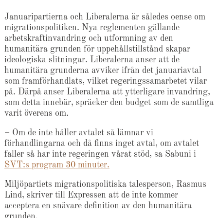
Januaripartierna och Liberalerna är således oense om
migrationspolitiken. Nya reglementen gällande
arbetskraftinvandring och utformning av den
humanitära grunden för uppehållstillstånd skapar
ideologiska slitningar. Liberalerna anser att de
humanitära grunderna avviker ifrån det januariavtal
som framförhandlats, vilket regeringssamarbetet vilar
på. Därpå anser Liberalerna att ytterligare invandring,
som detta innebär, spräcker den budget som de samtliga
varit överens om.
– Om de inte håller avtalet så lämnar vi
förhandlingarna och då finns inget avtal, om avtalet
faller så har inte regeringen vårat stöd, sa Sabuni i
SVT:s program 30 minuter.
Miljöpartiets migrationspolitiska talesperson, Rasmus
Lind, skriver till Expressen att de inte kommer
acceptera en snävare definition av den humanitära
grunden.