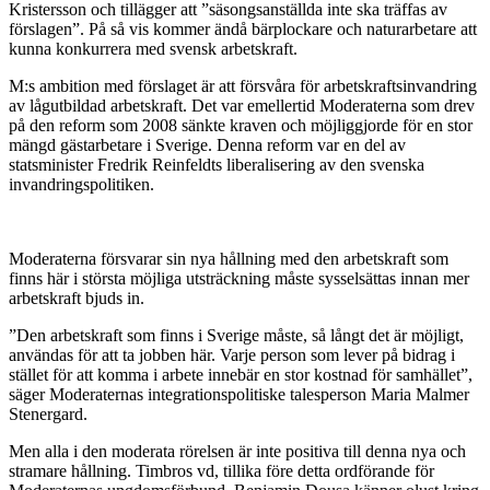
Kristersson och tillägger att ”säsongsanställda inte ska träffas av
förslagen”. På så vis kommer ändå bärplockare och naturarbetare att
kunna konkurrera med svensk arbetskraft.
M:s ambition med förslaget är att försvåra för arbetskraftsinvandring
av lågutbildad arbetskraft. Det var emellertid Moderaterna som drev
på den reform som 2008 sänkte kraven och möjliggjorde för en stor
mängd gästarbetare i Sverige. Denna reform var en del av
statsminister Fredrik Reinfeldts liberalisering av den svenska
invandringspolitiken.
Moderaterna försvarar sin nya hållning med den arbetskraft som
finns här i största möjliga utsträckning måste sysselsättas innan mer
arbetskraft bjuds in.
”Den arbetskraft som finns i Sverige måste, så långt det är möjligt,
användas för att ta jobben här. Varje person som lever på bidrag i
stället för att komma i arbete innebär en stor kostnad för samhället”,
säger Moderaternas integrationspolitiske talesperson Maria Malmer
Stenergard.
Men alla i den moderata rörelsen är inte positiva till denna nya och
stramare hållning. Timbros vd, tillika före detta ordförande för