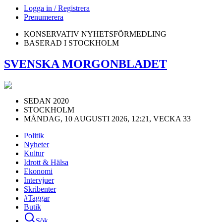
Logga in / Registrera
Prenumerera
KONSERVATIV NYHETSFÖRMEDLING
BASERAD I STOCKHOLM
SVENSKA MORGONBLADET
SEDAN 2020
STOCKHOLM
MÅNDAG, 10 AUGUSTI 2026, 12:21, VECKA 33
Politik
Nyheter
Kultur
Idrott & Hälsa
Ekonomi
Intervjuer
Skribenter
#Taggar
Butik
Sök