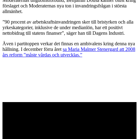
Moderaternas ungdomsförbund, Benjamin Dousa känner olust kring
förslaget och Moderaternas nya ton i invandringsfrågan i största
allmänhet.
”90 procent av arbetskraftsinvandringen sker till bristyrken och alla
yrkeskategorier, inklusive de under medianlön, har ett positivt
nettobidrag till statens finanser”, säger han till Dagens Industri.
Även i partitoppen verkar det finnas en ambivalens kring denna nya
hållning. I december förra året
sa Maria Malmer Stenergard att 2008
års reform ”måste vårdas och utvecklas.”