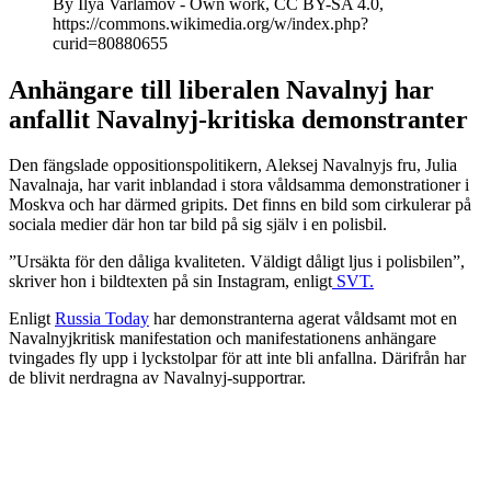
By Ilya Varlamov - Own work, CC BY-SA 4.0,
https://commons.wikimedia.org/w/index.php?
curid=80880655
Anhängare till liberalen Navalnyj har
anfallit Navalnyj-kritiska demonstranter
Den fängslade oppositionspolitikern, Aleksej Navalnyjs fru, Julia
Navalnaja, har varit inblandad i stora våldsamma demonstrationer i
Moskva och har därmed gripits. Det finns en bild som cirkulerar på
sociala medier där hon tar bild på sig själv i en polisbil.
”Ursäkta för den dåliga kvaliteten. Väldigt dåligt ljus i polisbilen”,
skriver hon i bildtexten på sin Instagram, enligt
SVT.
Enligt
Russia Today
har demonstranterna agerat våldsamt mot en
Navalnyjkritisk manifestation och manifestationens anhängare
tvingades fly upp i lyckstolpar för att inte bli anfallna. Därifrån har
de blivit nerdragna av Navalnyj-supportrar.