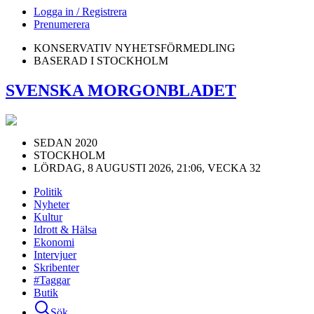
Logga in / Registrera
Prenumerera
KONSERVATIV NYHETSFÖRMEDLING
BASERAD I STOCKHOLM
SVENSKA MORGONBLADET
SEDAN 2020
STOCKHOLM
LÖRDAG, 8 AUGUSTI 2026, 21:06, VECKA 32
Politik
Nyheter
Kultur
Idrott & Hälsa
Ekonomi
Intervjuer
Skribenter
#Taggar
Butik
Sök