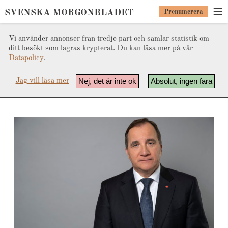
SVENSKA MORGONBLADET
Prenumerera
Vi använder annonser från tredje part och samlar statistik om
ditt besökt som lagras krypterat. Du kan läsa mer på vår
Datapolicy
.
Nej, det är inte ok
Absolut, ingen fara
Jag vill läsa mer