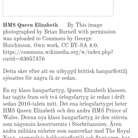
HMS Queen Elizabeth
By This image
photographed by Brian Burnell with permission
was uploaded to Commons by George
Hutchinson. Own work, CC BY-SA 4.0,
https://commons.wikimedia.org/w/index.php?
curid=63057376
Detta sker efter att en utbyggd brittisk hangarflottilj
sjösattes för några få år sedan.
En ny klass hangarfartyg, Queen Elizabeth klassen,
har tagits fram och två örlogsfartyg är redan i drift
sedan 2010-talets mitt. Det ena örlogsfartyget heter
HMS Queen Elizabeth och den andra HMS Prince of
Wales. Denna nya klass hangarfartyg är den största
som någonsin konstruerats i Storbritannien. Även
andra militära enheter som samverkar med The Royal
Navy, exempelvis helikopterflottilj och flygvapen, har