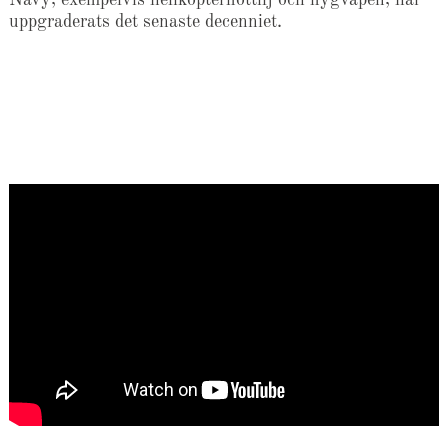
uppgraderats det senaste decenniet.