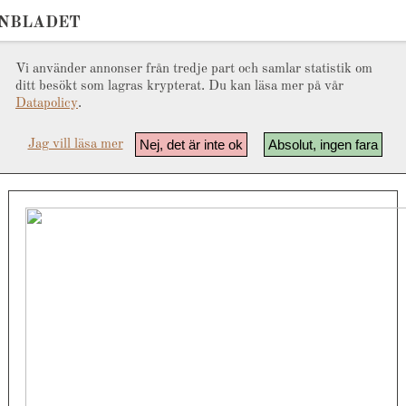
ONBLADET
Vi använder annonser från tredje part och samlar statistik om
ditt besökt som lagras krypterat. Du kan läsa mer på vår
Datapolicy
.
Nej, det är inte ok
Absolut, ingen fara
Jag vill läsa mer