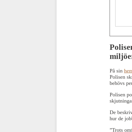
Polise
miljöe
På sin
hem
Polisen sk
behövs per
Polisen po
skjutninga
De beskriv
hur de job
”Trots omf