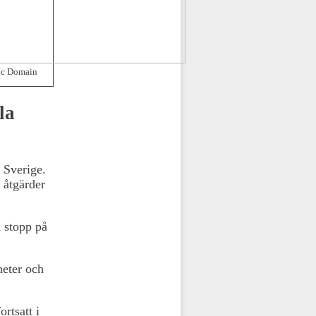
lic Domain
la
i Sverige.
 åtgärder
å stopp på
heter och
rtsatt i