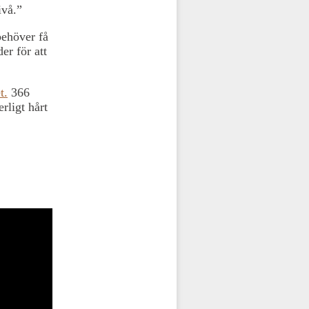
ivå.”
behöver få
er för att
t.
366
rligt hårt