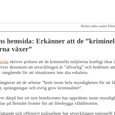
Bilden faller under Pub
ns hemsida: Erkänner att de ”kriminel
rna växer”
sida
skriver polisen att de kriminella miljöerna kraftigt ökar 
river dessutom att utvecklingen är ”allvarlig” och bedömer att
 omgående för att situationen inte ska eskalera.
ängterar att de arbetar ”brett inom hela myndigheten för att f
r, sprängningar och övrig grov kriminalitet”.
er därpå hur ett nytt bombcenter har upprättats inom myndig
bar på flertalet fronter för att förebygga våldsbrotten.
attande och offensivt polisarbete har utvecklingen nationellt fo