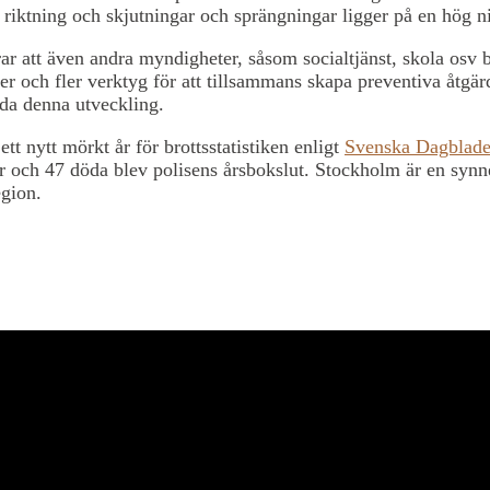
 riktning och skjutningar och sprängningar ligger på en hög n
r att även andra myndigheter, såsom socialtjänst, skola osv 
er och fler verktyg för att tillsammans skapa preventiva åtgärd
da denna utveckling.
ett nytt mörkt år för brottsstatistiken enligt
Svenska Dagblade
r och 47 döda blev polisens årsbokslut. Stockholm är en synne
gion.