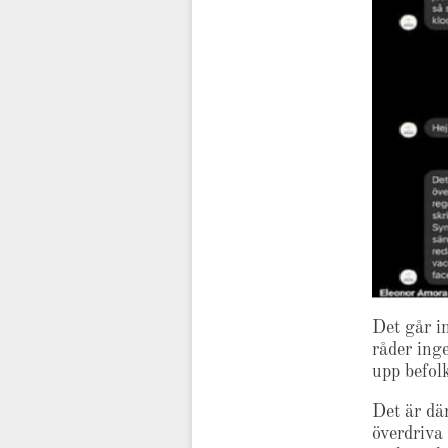
Det går in
råder ing
upp befolk
Det är där
överdriva