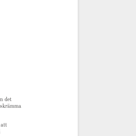
en det
t skrämma
 att
i