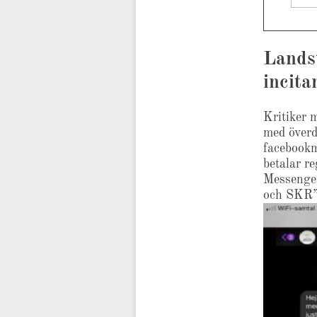
Lands
incita
Kritiker m
med överd
facebookm
betalar r
Messenger
och SKR”(