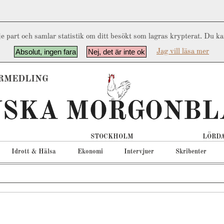
e part och samlar statistik om ditt besökt som lagras krypterat. Du k
Absolut, ingen fara
Nej, det är inte ok
Jag vill läsa mer
RMEDLING
STOCKHOLM
LÖRDA
Idrott & Hälsa
Ekonomi
Intervjuer
Skribenter