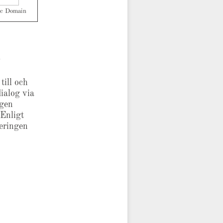
lic Domain
t
till och
ialog via
ngen
 Enligt
eringen