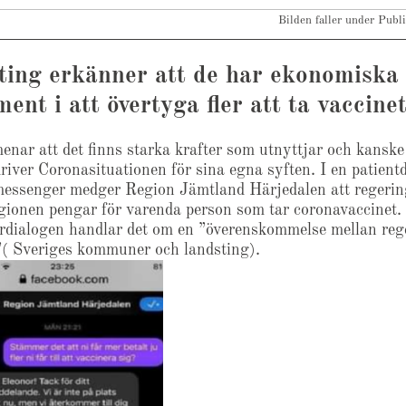
Bilden faller under Pub
ting erkänner att de har ekonomiska
ment i att övertyga fler att ta vaccine
enar att det finns starka krafter som utnyttjar och kanske 
river Coronasituationen för sina egna syften. I en patientd
essenger medger Region Jämtland Härjedalen att regeri
egionen pengar för varenda person som tar coronavaccinet.
dialogen handlar det om en ”överenskommelse mellan reg
 Sveriges kommuner och landsting).