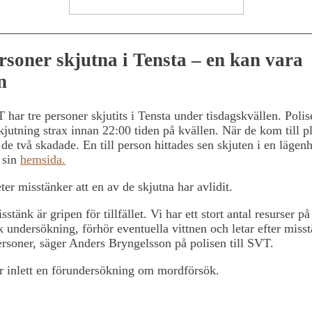
rsoner skjutna i Tensta – en kan vara
n
 har tre personer skjutits i Tensta under tisdagskvällen. Polis
jutning strax innan 22:00 tiden på kvällen. När de kom till p
 de två skadade. En till person hittades sen skjuten i en lägen
 sin
hemsida.
r misstänker att en av de skjutna har avlidit.
stänk är gripen för tillfället. Vi har ett stort antal resurser på
k undersökning, förhör eventuella vittnen och letar efter miss
rsoner, säger Anders Bryngelsson på polisen till SVT.
r inlett en förundersökning om mordförsök.