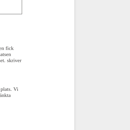
en fick
latsen
het.
skriver
 plats. Vi
tänkta