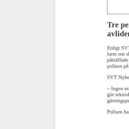
Tre pe
avlide
Enligt SVT
larm om sk
påträffade
polisen på
SVT Nyhete
– Ingen mis
gör teknis
gärningspe
Polisen ha