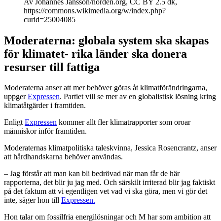
Av Johannes Jansson/norden.org, CC BY 2.5 dk,
https://commons.wikimedia.org/w/index.php?
curid=25004085
Moderaterna: globala system ska skapas
för klimatet- rika länder ska donera
resurser till fattiga
Moderaterna anser att mer behöver göras åt klimatförändringarna,
uppger
Expressen
. Partiet vill se mer av en globalistisk lösning kring
klimatåtgärder i framtiden.
Enligt
Expressen
kommer allt fler klimatrapporter som oroar
människor inför framtiden.
Moderaternas klimatpolitiska taleskvinna, Jessica Rosencrantz, anser
att hårdhandskarna behöver användas.
– Jag förstår att man kan bli bedrövad när man får de här
rapporterna, det blir ju jag med. Och särskilt irriterad blir jag faktiskt
på det faktum att vi egentligen vet vad vi ska göra, men vi gör det
inte, säger hon till
Expressen.
Hon talar om fossilfria energilösningar och M har som ambition att