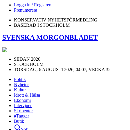
Logga in / Registrera
Prenumerera
KONSERVATIV NYHETSFÖRMEDLING
BASERAD I STOCKHOLM
SVENSKA MORGONBLADET
SEDAN 2020
STOCKHOLM
TORSDAG, 6 AUGUSTI 2026, 04:07, VECKA 32
Politik
Nyheter
Kultur
Idrott & Hälsa
Ekonomi
Intervjuer
Skribenter
#Taggar
Butik
Sök