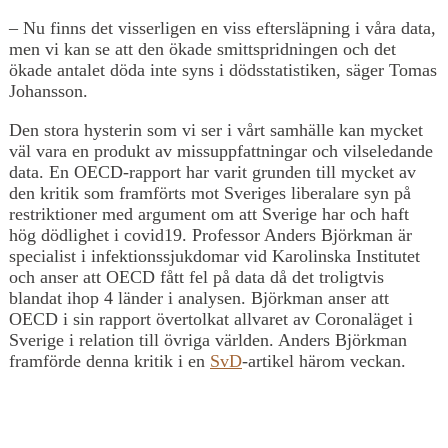
– Nu finns det visserligen en viss eftersläpning i våra data,
men vi kan se att den ökade smittspridningen och det
ökade antalet döda inte syns i dödsstatistiken, säger Tomas
Johansson.
Den stora hysterin som vi ser i vårt samhälle kan mycket
väl vara en produkt av missuppfattningar och vilseledande
data. En OECD-rapport har varit grunden till mycket av
den kritik som framförts mot Sveriges liberalare syn på
restriktioner med argument om att Sverige har och haft
hög dödlighet i covid19. Professor Anders Björkman är
specialist i infektionssjukdomar vid Karolinska Institutet
och anser att OECD fått fel på data då det troligtvis
blandat ihop 4 länder i analysen. Björkman anser att
OECD i sin rapport övertolkat allvaret av Coronaläget i
Sverige i relation till övriga världen. Anders Björkman
framförde denna kritik i en
SvD
-artikel härom veckan.