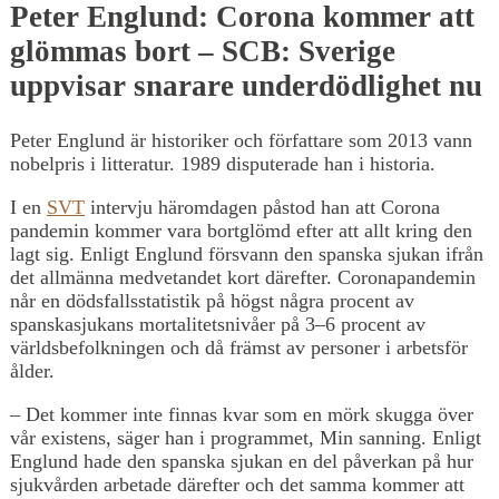
Peter Englund: Corona kommer att
glömmas bort – SCB: Sverige
uppvisar snarare underdödlighet nu
Peter Englund är historiker och författare som 2013 vann
nobelpris i litteratur. 1989 disputerade han i historia.
I en
SVT
intervju häromdagen påstod han att Corona
pandemin kommer vara bortglömd efter att allt kring den
lagt sig. Enligt Englund försvann den spanska sjukan ifrån
det allmänna medvetandet kort därefter. Coronapandemin
når en dödsfallsstatistik på högst några procent av
spanskasjukans mortalitetsnivåer på 3–6 procent av
världsbefolkningen och då främst av personer i arbetsför
ålder.
– Det kommer inte finnas kvar som en mörk skugga över
vår existens, säger han i programmet, Min sanning. Enligt
Englund hade den spanska sjukan en del påverkan på hur
sjukvården arbetade därefter och det samma kommer att