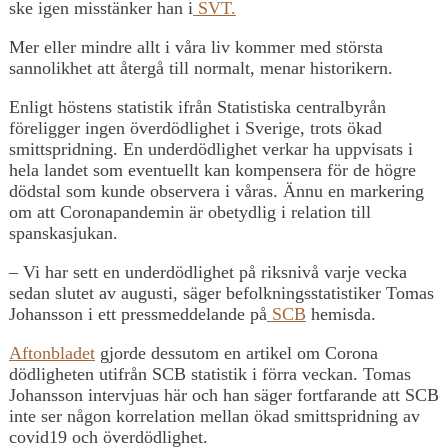
ske igen misstänker han i
SVT.
Mer eller mindre allt i våra liv kommer med största
sannolikhet att återgå till normalt, menar historikern.
Enligt höstens statistik ifrån Statistiska centralbyrån
föreligger ingen överdödlighet i Sverige, trots ökad
smittspridning. En underdödlighet verkar ha uppvisats i
hela landet som eventuellt kan kompensera för de högre
dödstal som kunde observera i våras. Ännu en markering
om att Coronapandemin är obetydlig i relation till
spanskasjukan.
– Vi har sett en underdödlighet på riksnivå varje vecka
sedan slutet av augusti, säger befolkningsstatistiker Tomas
Johansson i ett pressmeddelande på
SCB
hemisda.
Aftonbladet
gjorde dessutom en artikel om Corona
dödligheten utifrån SCB statistik i förra veckan. Tomas
Johansson intervjuas här och han säger fortfarande att SCB
inte ser någon korrelation mellan ökad smittspridning av
covid19 och överdödlighet.