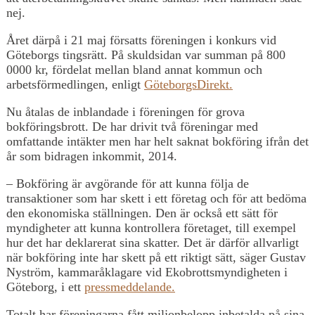
nej.
Året därpå i 21 maj försatts föreningen i konkurs vid
Göteborgs tingsrätt. På skuldsidan var summan på 800
0000 kr, fördelat mellan bland annat kommun och
arbetsförmedlingen, enligt
GöteborgsDirekt.
Nu åtalas de inblandade i föreningen för grova
bokföringsbrott. De har drivit två föreningar med
omfattande intäkter men har helt saknat bokföring ifrån det
år som bidragen inkommit, 2014.
– Bokföring är avgörande för att kunna följa de
transaktioner som har skett i ett företag och för att bedöma
den ekonomiska ställningen. Den är också ett sätt för
myndigheter att kunna kontrollera företaget, till exempel
hur det har deklarerat sina skatter. Det är därför allvarligt
när bokföring inte har skett på ett riktigt sätt, säger Gustav
Nyström, kammaråklagare vid Ekobrottsmyndigheten i
Göteborg, i ett
pressmeddelande.
Totalt har föreningarna fått miljonbelopp inbetalda på sina