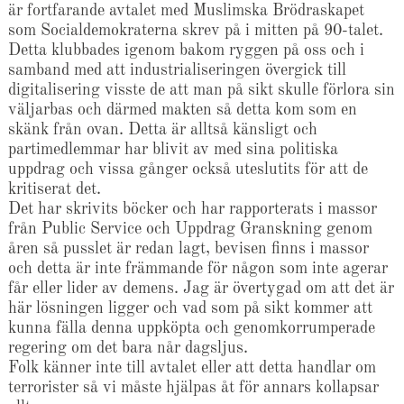
är fortfarande avtalet med Muslimska Brödraskapet
som Socialdemokraterna skrev på i mitten på 90-talet.
Detta klubbades igenom bakom ryggen på oss och i
samband med att industrialiseringen övergick till
digitalisering visste de att man på sikt skulle förlora sin
väljarbas och därmed makten så detta kom som en
skänk från ovan. Detta är alltså känsligt och
partimedlemmar har blivit av med sina politiska
uppdrag och vissa gånger också uteslutits för att de
kritiserat det.
Det har skrivits böcker och har rapporterats i massor
från Public Service och Uppdrag Granskning genom
åren så pusslet är redan lagt, bevisen finns i massor
och detta är inte främmande för någon som inte agerar
får eller lider av demens. Jag är övertygad om att det är
här lösningen ligger och vad som på sikt kommer att
kunna fälla denna uppköpta och genomkorrumperade
regering om det bara når dagsljus.
Folk känner inte till avtalet eller att detta handlar om
terrorister så vi måste hjälpas åt för annars kollapsar