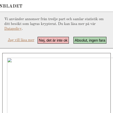
ONBLADET
Vi använder annonser från tredje part och samlar statistik om
ditt besökt som lagras krypterat. Du kan läsa mer på vår
Datapolicy
.
Nej, det är inte ok
Absolut, ingen fara
Jag vill läsa mer