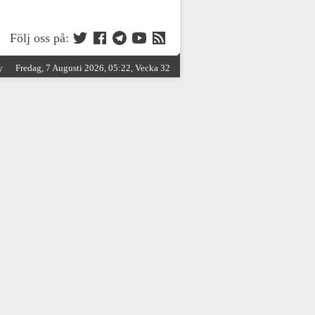
Följ oss på:
y
Fredag, 7 Augusti 2026, 05:22, Vecka 32