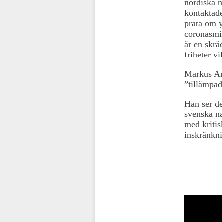
nordiska 
kontaktade
prata om y
coronasmit
är en skrä
friheter vi
Markus An
”tillämpad 
Han ser de
svenska na
med kritis
inskränkni