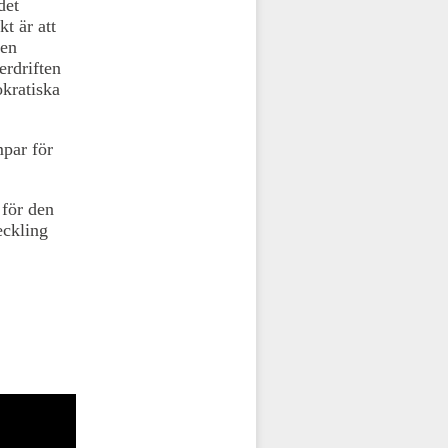
det
t är att
 en
erdriften
okratiska
par för
 för den
eckling