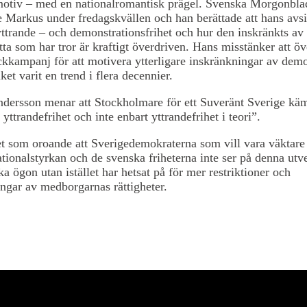
motiv – med en nationalromantisk prägel. Svenska Morgonbla
 Markus under fredagskvällen och han berättade att hans avsik
ttrande – och demonstrationsfrihet och hur den inskränkts av
ta som har tror är kraftigt överdriven. Hans misstänker att öv
ckkampanj för att motivera ytterligare inskränkningar av dem
lket varit en trend i flera decennier.
dersson menar att Stockholmare för ett Suveränt Sverige käm
yttrandefrihet och inte enbart yttrandefrihet i teori”.
t som oroande att Sverigedemokraterna som vill vara väktare
tionalstyrkan och de svenska friheterna inte ser på denna utv
ka ögon utan istället har hetsat på för mer restriktioner och
ngar av medborgarnas rättigheter.