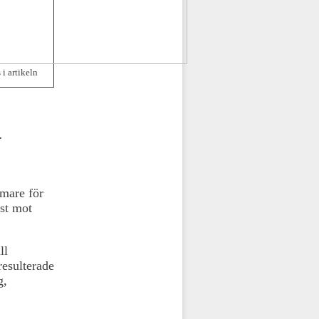
i artikeln
–
mare för
est mot
ll
resulterade
g,