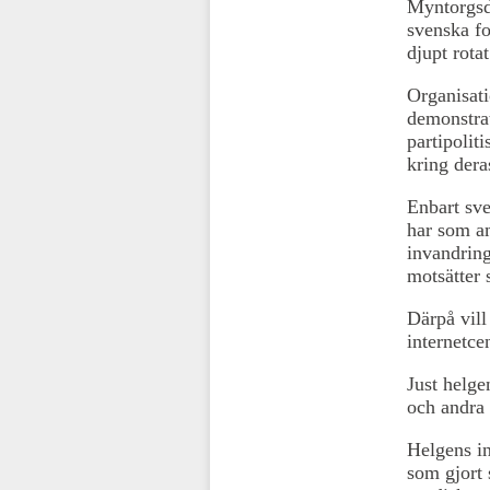
Myntorgsde
svenska fo
djupt rotat
Organisati
demonstrat
partipolit
kring dera
Enbart sve
har som am
invandring
motsätter 
Därpå vill
internetce
Just helg
och andra 
Helgens i
som gjort 