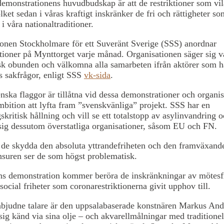
monstrationens huvudbudskap är att de restriktioner som vil
lket sedan i våras kraftigt inskränker de fri och rättigheter so
 i våra nationaltraditioner.
onen Stockholmare för ett Suveränt Sverige (SSS) anordnar
ioner på Mynttorget varje månad. Organisationen säger sig v
isk obunden och välkomna alla samarbeten ifrån aktörer som 
s sakfrågor, enligt SSS
vk-sida
.
nska flaggor är tillåtna vid dessa demonstrationer och organi
bition att lyfta fram ”svenskvänliga” projekt. SSS har en
skritisk hållning och vill se ett totalstopp av asylinvandring 
sig dessutom överstatliga organisationer, såsom EU och FN.
 de skydda den absoluta yttrandefriheten och den framväxand
nsuren ser de som högst problematisk.
ens demonstration kommer beröra de inskränkningar av mötesf
social friheter som coronarestriktionerna givit upphov till.
nbjudne talare är den uppsalabaserade konstnären Markus And
sig känd via sina olje – och akvarellmålningar med traditionel