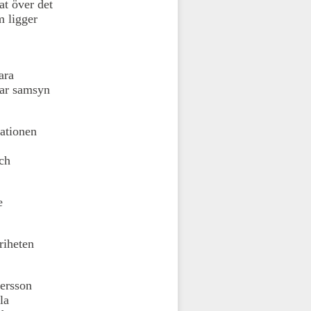
at över det
m ligger
ara
har samsyn
sationen
och
e
riheten
ersson
la