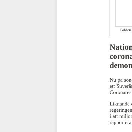
Bilden 
Nation
corona
demon
Nu på sön
ett Suverä
Coronarest
Liknande d
regeringen
i att milj
rapporter