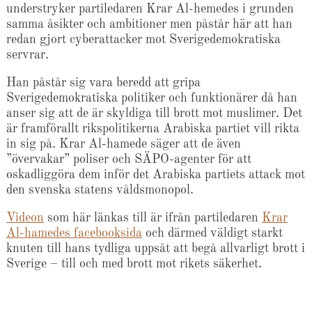
understryker partiledaren Krar Al-hemedes i grunden
samma åsikter och ambitioner men påstår här att han
redan gjort cyberattacker mot Sverigedemokratiska
servrar.
Han påstår sig vara beredd att gripa
Sverigedemokratiska politiker och funktionärer då han
anser sig att de är skyldiga till brott mot muslimer. Det
är framförallt rikspolitikerna Arabiska partiet vill rikta
in sig på. Krar Al-hamede säger att de även
”övervakar” poliser och SÄPO-agenter för att
oskadliggöra dem inför det Arabiska partiets attack mot
den svenska statens våldsmonopol.
Videon
som här länkas till är ifrån partiledaren
Krar
Al-hamedes facebooksida
och därmed väldigt starkt
knuten till hans tydliga uppsåt att begå allvarligt brott i
Sverige – till och med brott mot rikets säkerhet.