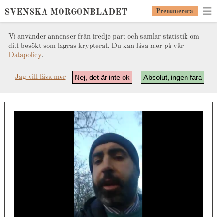
SVENSKA MORGONBLADET
Prenumerera
Vi använder annonser från tredje part och samlar statistik om
ditt besökt som lagras krypterat. Du kan läsa mer på vår
Datapolicy
.
Nej, det är inte ok
Absolut, ingen fara
Jag vill läsa mer