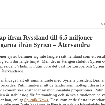
© K
p ifrån Ryssland till 6,5 miljoner
ngarna ifrån Syrien – Återvandra
oner syrier befinner sig inte längre i sitt hemland som ett resul
ig som där länge härjat. Men det är återigen stabilt i Syrien o
president Vladimir Putin vore det bäst för Europa och Syrien
 återvandrade.
i måndags haft ett sammanträde med Syriens president Bashar
 berördes. Putin markerar att de länder som mottagit dessa fly
v ekonomiska kostnader av monumentala proportioner. Putin a
ien är stabilt nog för återvandring och så ska situationen ha var
ar han, enligt
Sputnik News.
Dessutom är de flesta invandrar
a män som Putin bedömer är lättpåverkade av islamistiska kra