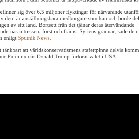
efinner sig över 6,5 miljoner flyktingar för närvarande utanfö
av dem är anställningsbara medborgare som kan och borde del
ingen av sitt land. Bortsett från det tjänar deras återvändande
ndernas intressen, först och främst Syriens grannar, sade den
n enligt
Sputnik News.
lt tänkbart att världskonservatismens stafettpinne delvis ko
ir Putin nu när Donald Trump förlorat valet i USA.