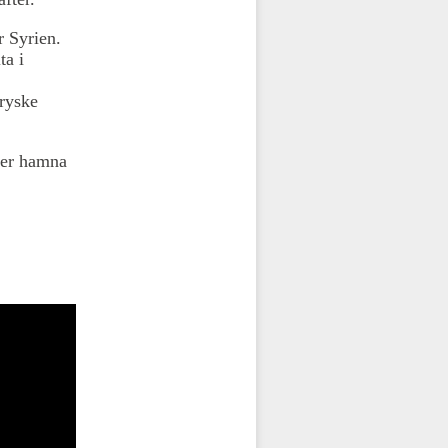
r Syrien.
ta i
 ryske
mmer hamna