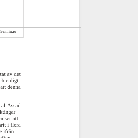
remlin.ru
tat av det
ch enligt
 att denna
 al-Assad
ktingar
nser att
it i flera
e ifrån
fter.