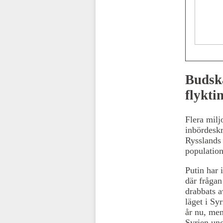
Budska
flykti
Flera milj
inbördeskr
Rysslands 
population
Putin har 
där frågan
drabbats a
läget i Syr
år nu, men
Syrien ung