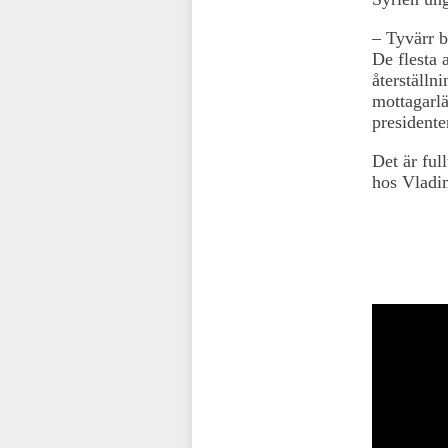
– Tyvärr b
De flesta 
återställn
mottagarlä
presidente
Det är ful
hos Vladim