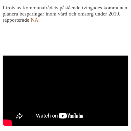
I trots av kommunalrådets påstående tvingades kommunen
planera besparingar inom vård och omsorg under 2019,
rapporterade
NA.