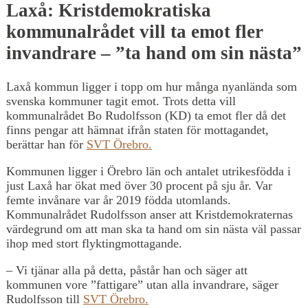
Laxå: Kristdemokratiska
kommunalrådet vill ta emot fler
invandrare – ”ta hand om sin nästa”
Laxå kommun ligger i topp om hur många nyanlända som
svenska kommuner tagit emot. Trots detta vill
kommunalrådet Bo Rudolfsson (KD) ta emot fler då det
finns pengar att hämnat ifrån staten för mottagandet,
berättar han för
SVT Örebro.
Kommunen ligger i Örebro län och antalet utrikesfödda i
just Laxå har ökat med över 30 procent på sju år. Var
femte invånare var år 2019 födda utomlands.
Kommunalrådet Rudolfsson anser att Kristdemokraternas
värdegrund om att man ska ta hand om sin nästa väl passar
ihop med stort flyktingmottagande.
– Vi tjänar alla på detta, påstår han och säger att
kommunen vore ”fattigare” utan alla invandrare, säger
Rudolfsson till
SVT Örebro.