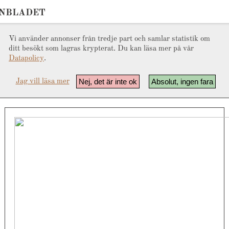
ONBLADET
Vi använder annonser från tredje part och samlar statistik om
ditt besökt som lagras krypterat. Du kan läsa mer på vår
Datapolicy
.
Nej, det är inte ok
Absolut, ingen fara
Jag vill läsa mer