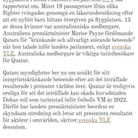
rapporterat om. Minst 18 passagerare ifrån olika
flighter tvingades genomgå en läkarundersökning efter
att ett nyfött barn hittats övergiven på flygplatsen. 13
av dessa kvinnor var australiensiska medborgare.
Australiens premiärminister Marise Payne fördömande
Qatars för ”kränkande och allvarligt störande beteende”
när hon talade inför landets parlament, enligt
svenska
YLE.
Australiska medborgare är viktiga turistbesökare
för Quatar.
Qatars myndigheter ber nu om ursäkt för sitt
integritetskränkande beteende efter att det inträffade
resulterade i protester världen över. Quatar är troligtvis
oroliga för att det inträffade kan skada huvudstaden
Dohas roll som turiststad inför fotbolls VM år 2022.
Därför har landets premiärminister beordrat en
skyndsam utredning och lovar att presentera resultatet
för aktörer i omvärlden, skriver
svenska YLE
dessutom.