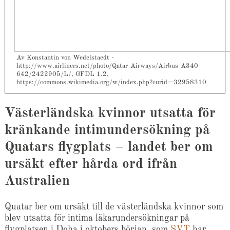
Av Konstantin von Wedelstaedt -
http://www.airliners.net/photo/Qatar-Airways/Airbus-A340-
642/2422905/L/, GFDL 1.2,
https://commons.wikimedia.org/w/index.php?curid=32958310
Västerländska kvinnor utsatta för
kränkande intimundersökning på
Quatars flygplats – landet ber om
ursäkt efter hårda ord ifrån
Australien
Quatar ber om ursäkt till de västerländska kvinnor som
blev utsatta för intima läkarundersökningar på
flygplatsen i Doha i oktobers början, som
SVT
har