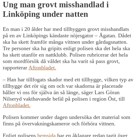
Ung man grovt misshandlad i
Linköping under natten
En man i 20 ålder har med tillhyggen grovt misshandlats
på en av Linköpings kändaste nöjesgator – Ågatan. Dådet
ska ha skett framför många vittnen under gårdagsnatten.
Tre personer ska ha gripits enligt polisen ska det hela ska
ha skett utanför en nattklubb. Polisen rubricerar det hela
som mordförsök då våldet ska ha varit så pass grovt,
rapporterar
Aftonbladet.
– Han har tillfogats skador med ett tillhygge, vilken typ av
tillhygge det rör sig om och var skadorna är placerade
håller vi oss för själva än så länge, säger Lars Göran
Nilseryd vakthavande befäl på polisen i region Öst, till
Aftonbladet.
Polisen kommer under dagen undersöka det material som
finns på övervakningskameror och förhöra vittnen.
Enligt polisens
hemsida
har en åklagare redan tagit över