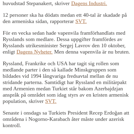
huvudstad Stepanakert, skriver
Dagens Industri.
12 personer ska ha dödats medan ett 40-tal är skadade på
den armeniska sidan, rapporterar
SVT.
För en vecka sedan hade vapenvila framförhandlats med
Rysslands som medlare. Dessa uppgifter framfördes av
Rysslands utrikesminister Sergej Lavrov den 10 oktober,
enligt
Dagens Nyheter.
Men denna vapenvila är nu bruten.
Ryssland, Frankrike och USA har tagit sig rollen som
medlande parter i den så kallade Minskgruppen som
bildades vid 1994 långvariga fredsavtal mellan de nu
stridande parterna. Samtidigt har Ryssland en militärpakt
med Armenien medan Turkiet står bakom Azerbajdzjan
anspråk på området som idag styrs av en kristen armenisk
population, skriver
SVT.
Senaste i onsdags sa Turkiets President Recep Erdoğan att
områdena i Nogorno-Karabach åter måste under azerisk
kontroll.