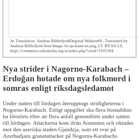
Av Translation: Andreas RibbefjordOriginal:Walden69 - Translated by
Andreas Ribbefjord from Image:Az-qa-kaart-en.png, CC BY-SA 3.0,
https://commons.wikimedia.org/w/index.php?curid=3105394
Nya strider i Nagorno-Karabach –
Erdoğan hotade om nya folkmord i
somras enligt riksdagsledamot
Under natten till lördagen återupptogs stridigheterna i
Nogorno-Karabach. Enligt uppgifter ska flera bostadshus
ha förstörts efter att flera anfall genomförts under natten
till lördagen. Attackerna kom ifrån Armenien och riktades
mot den azeriska staden Gjandzja, som ett svar på
Azerbadjans granatattacker på Nogorna-Karabachs