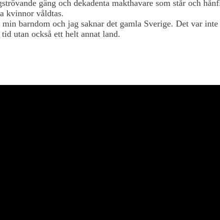
ngströvande gäng och dekadenta makthavare som står och hånf
a kvinnor våldtas.
 min barndom och jag saknar det gamla Sverige. Det var inte
 tid utan också ett helt annat land.