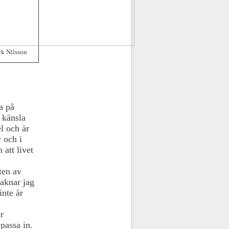
ck Nilsson
a på
 känsla
l och är
v och i
att livet
ten av
aknar jag
inte är
r
 passa in.