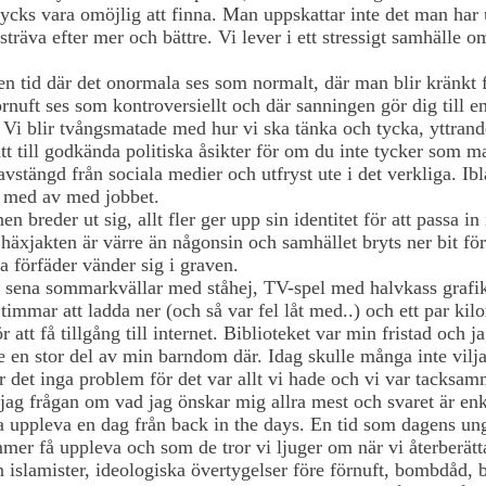
ycks vara omöjlig att finna. Man uppskattar inte det man har 
 sträva efter mer och bättre. Vi lever i ett stressigt samhälle 
 en tid där det onormala ses som normalt, där man blir kränkt f
örnuft ses som kontroversiellt och där sanningen gör dig till e
Vi blir tvångsmatade med hur vi ska tänka och tycka, yttrand
tt till godkända politiska åsikter för om du inte tycker som ma
 avstängd från sociala medier och utfryst ute i det verkliga. Ibl
h med av med jobbet.
n breder ut sig, allt fler ger upp sin identitet för att passa in
häxjakten är värre än någonsin och samhället bryts ner bit för
 förfäder vänder sig i graven.
 sena sommarkvällar med ståhej, TV-spel med halvkass grafik
timmar att ladda ner (och så var fel låt med..) och ett par kil
r att få tillgång till internet. Biblioteket var min fristad och j
 en stor del av min barndom där. Idag skulle många inte vilja
 det inga problem för det var allt vi hade och vi var tacksam
 jag frågan om vad jag önskar mig allra mest och svaret är enk
ja uppleva en dag från back in the days. En tid som dagens u
mer få uppleva och som de tror vi ljuger om när vi återberätt
n islamister, ideologiska övertygelser före förnuft, bombdåd, 