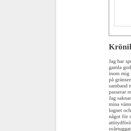
Krönik
Jag har sp
gamla god
inom mig o
på gränsen
samband me
passerar r
Jag saknar
mina vänne
lugnet och
något för 
attitydför
svårtuggat.