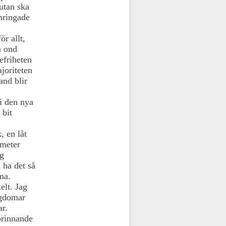
utan ska
omringade
ör allt,
n ond
efriheten
joriteten
and blir
 i den nya
 bit
, en låt
ometer
ag
 ha det så
ma.
elt. Jag
ngdomar
ar.
brinnande