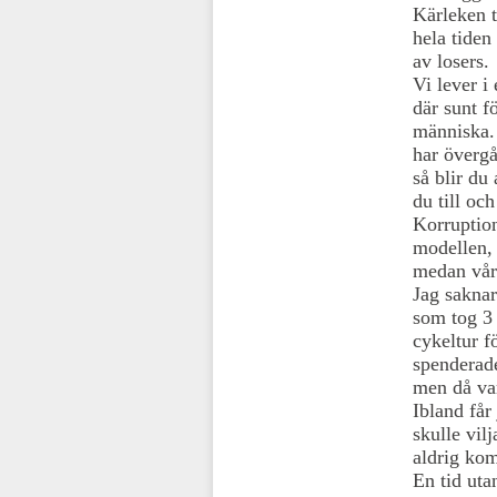
Kärleken t
hela tiden
av losers.
Vi lever i
där sunt f
människa. 
har övergå
så blir du
du till oc
Korruptione
modellen, 
medan våra
Jag saknar
som tog 3 
cykeltur fö
spenderade
men då var
Ibland får
skulle vil
aldrig kom
En tid uta