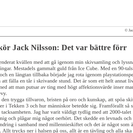
© Ja
ör Jack Nilsson: Det var bättre förr
enderat kvällen med att gå igenom min skivsamling och lyssn
ingar. Mestadels gammalt guld från Ice Cube. Med en 90-tals
ch en längtan tillbaka började jag rota igenom playstationspe
 att fälla en tår i skrivande stund. Det är som ett helt annat li
d att man putsar av ting med högt affektionsvärde inser man 
evy.
 den trygga tillvaron, bristen på oro och kunskap, att spöa ski
r i Tekken 3 och hur människor betedde sig. Framförallt så s
 tacksamheten. Jag har varit väldigt tydlig med att 2000-talet 
mig och plågar mig något oerhört. Det skedde en levnads och
ändring i samband med millennieskiftet och det är något som ä
 Allt trycks ner i halsen på oss, allt är en tävling och alla ska