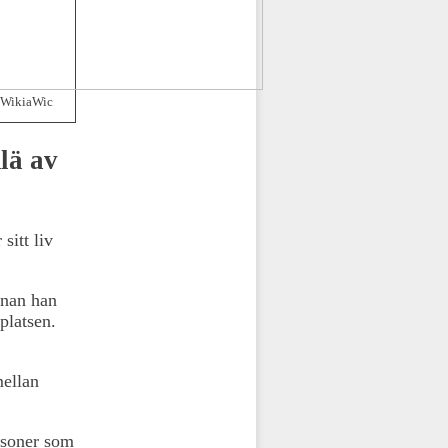
 WikiaWic
lä av
sitt liv
nnan han
platsen.
mellan
rsoner som