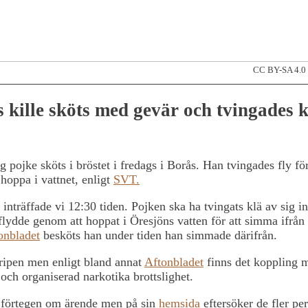
CC BY-SA 4.0
 kille sköts med gevär och tvingades k
g pojke sköts i bröstet i fredags i Borås. Han tvingades fly för 
hoppa i vattnet, enligt
SVT.
inträffade vi 12:30 tiden. Pojken ska ha tvingats klä av sig i
flydde genom att hoppat i Öresjöns vatten för att simma ifrån 
onbladet
besköts han under tiden han simmade därifrån.
ripen men enligt bland annat
Aftonbladet
finns det koppling 
och organiserad narkotika brottslighet.
r förtegen om ärende men på sin
hemsida
eftersöker de fler pe