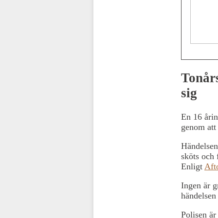
Tonårs
sig
En 16 årin
genom att 
Händelsen 
sköts och 
Enligt
Aft
Ingen är g
händelsen 
Polisen ä