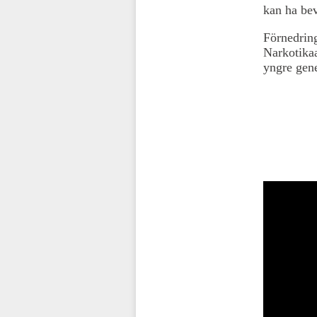
kan ha bev
Förnedring
Narkotika
yngre gene