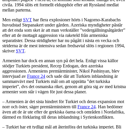
civila. 1994 slöts ett formellt eldupphör efter att Ryssland medlat
mellan parterna.
Men enligt
SVT
har flera explosioner hörts i Nagorno-Karabachs
huvudstad Stepanakert under gården. Azeriska myndigheter påstår
att det enda som sket är att man verkställer ”vedergällningsåtgärder”
efter att de mottagit aggression via raketeld från armeniska
separatister. Dessa stridigheter har nu pågått i nästa en vecka och
striderna är de mest intensiva sedan fredsavtal slöts i regionen 1994,
skriver
SVT
.
Armenien har dock en annan syn på det hela. Enligt vissa källor
stödjer Turkiets president, Recep Erdogan, den azeriska
aggressionen. Armeniens premiärminister, Nikol Pashinyan, blev
intervjuad av
France 24
och sade där att Turkiets inblandning är
sammanvävt med Turkiets mål om att upprätta ”det turkiska
imperiet”, dvs det osmanska riket, genom att göra sig av med kristna
armenier som står i vägen för just dessa planer.
– Armenien är det sista hindret för Turkiet och deras expansion mot
norr och öster, säger premiärministern till
France 24
. Han bedömer
även att de är ute efter de grekiska öarna och områden i Nordafrika,
därmed en förklaring till deras inblandning i Syrienkonflikten.
– Turkiet har ett tydligt mål att återinföra det turkiska imperiet. Bli