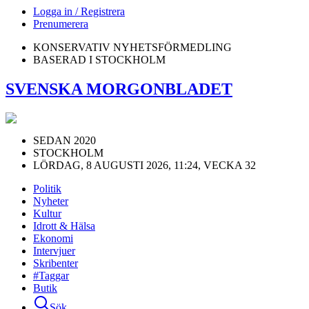
Logga in / Registrera
Prenumerera
KONSERVATIV NYHETSFÖRMEDLING
BASERAD I STOCKHOLM
SVENSKA MORGONBLADET
SEDAN 2020
STOCKHOLM
LÖRDAG, 8 AUGUSTI 2026, 11:24, VECKA 32
Politik
Nyheter
Kultur
Idrott & Hälsa
Ekonomi
Intervjuer
Skribenter
#Taggar
Butik
Sök