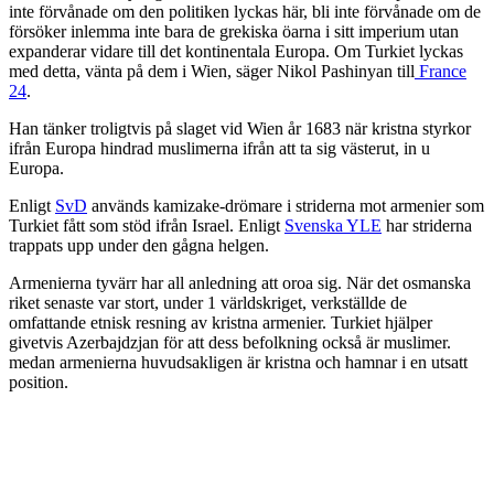
inte förvånade om den politiken lyckas här, bli inte förvånade om de
försöker inlemma inte bara de grekiska öarna i sitt imperium utan
expanderar vidare till det kontinentala Europa. Om Turkiet lyckas
med detta, vänta på dem i Wien, säger Nikol Pashinyan till
France
24
.
Han tänker troligtvis på slaget vid Wien år 1683 när kristna styrkor
ifrån Europa hindrad muslimerna ifrån att ta sig västerut, in u
Europa.
Enligt
SvD
används kamizake-drömare i striderna mot armenier som
Turkiet fått som stöd ifrån Israel. Enligt
Svenska YLE
har striderna
trappats upp under den gågna helgen.
Armenierna tyvärr har all anledning att oroa sig. När det osmanska
riket senaste var stort, under 1 världskriget, verkställde de
omfattande etnisk resning av kristna armenier. Turkiet hjälper
givetvis Azerbajdzjan för att dess befolkning också är muslimer.
medan armenierna huvudsakligen är kristna och hamnar i en utsatt
position.