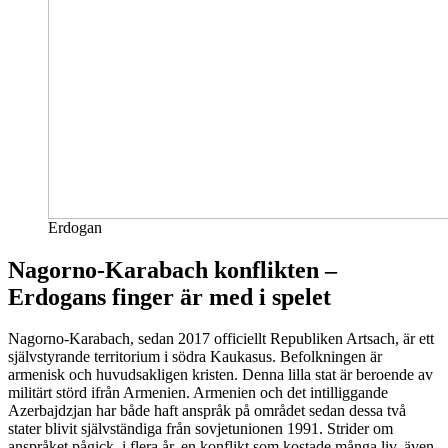
Erdogan
Nagorno-Karabach konflikten –
Erdogans finger är med i spelet
Nagorno-Karabach, sedan 2017 officiellt Republiken Artsach, är ett
självstyrande territorium i södra Kaukasus. Befolkningen är
armenisk och huvudsakligen kristen. Denna lilla stat är beroende av
militärt störd ifrån Armenien. Armenien och det intilliggande
Azerbajdzjan har både haft anspråk på området sedan dessa två
stater blivit självständiga från sovjetunionen 1991. Strider om
anspråket pågick i flera år, en konflikt som kostade många liv, även