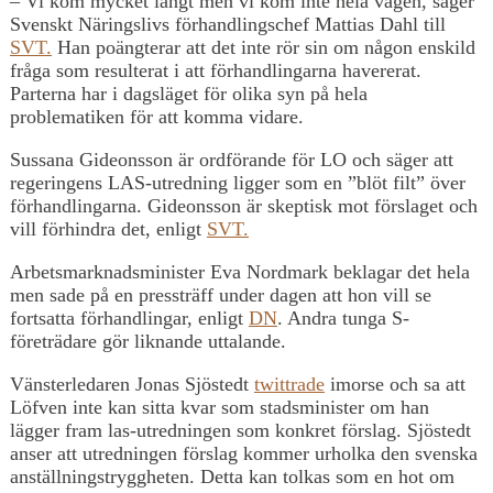
– Vi kom mycket långt men vi kom inte hela vägen, säger
Svenskt Näringslivs förhandlingschef Mattias Dahl till
SVT.
Han poängterar att det inte rör sin om någon enskild
fråga som resulterat i att förhandlingarna havererat.
Parterna har i dagsläget för olika syn på hela
problematiken för att komma vidare.
Sussana Gideonsson är ordförande för LO och säger att
regeringens LAS-utredning ligger som en ”blöt filt” över
förhandlingarna. Gideonsson är skeptisk mot förslaget och
vill förhindra det, enligt
SVT.
Arbetsmarknadsminister Eva Nordmark beklagar det hela
men sade på en pressträff under dagen att hon vill se
fortsatta förhandlingar, enligt
DN
. Andra tunga S-
företrädare gör liknande uttalande.
Vänsterledaren Jonas Sjöstedt
twittrade
imorse och sa att
Löfven inte kan sitta kvar som stadsminister om han
lägger fram las-utredningen som konkret förslag. Sjöstedt
anser att utredningen förslag kommer urholka den svenska
anställningstryggheten. Detta kan tolkas som en hot om