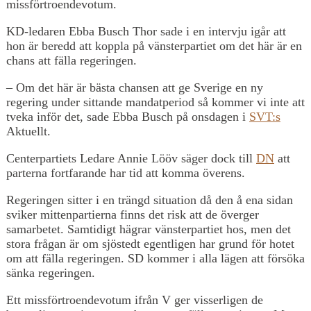
missförtroendevotum.
KD-ledaren Ebba Busch Thor sade i en intervju igår att
hon är beredd att koppla på vänsterpartiet om det här är en
chans att fälla regeringen.
– Om det här är bästa chansen att ge Sverige en ny
regering under sittande mandatperiod så kommer vi inte att
tveka inför det, sade Ebba Busch på onsdagen i
SVT:s
Aktuellt.
Centerpartiets Ledare Annie Lööv säger dock till
DN
att
parterna fortfarande har tid att komma överens.
Regeringen sitter i en trängd situation då den å ena sidan
sviker mittenpartierna finns det risk att de överger
samarbetet. Samtidigt hägrar vänsterpartiet hos, men det
stora frågan är om sjöstedt egentligen har grund för hotet
om att fälla regeringen. SD kommer i alla lägen att försöka
sänka regeringen.
Ett missförtroendevotum ifrån V ger visserligen de