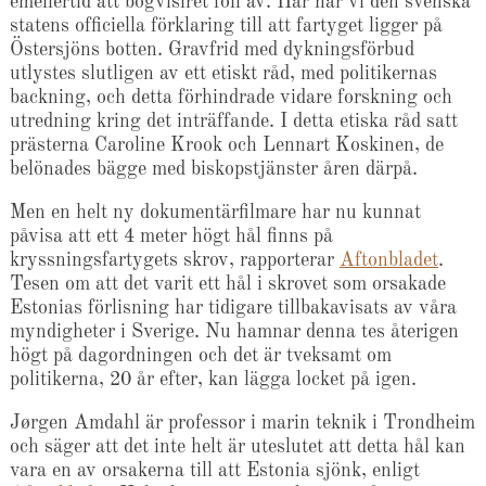
emellertid att bogvisiret föll av. Här har vi den svenska
statens officiella förklaring till att fartyget ligger på
Östersjöns botten. Gravfrid med dykningsförbud
utlystes slutligen av ett etiskt råd, med politikernas
backning, och detta förhindrade vidare forskning och
utredning kring det inträffande. I detta etiska råd satt
prästerna Caroline Krook och Lennart Koskinen, de
belönades bägge med biskopstjänster åren därpå.
Men en helt ny dokumentärfilmare har nu kunnat
påvisa att ett 4 meter högt hål finns på
kryssningsfartygets skrov, rapporterar
Aftonbladet
.
Tesen om att det varit ett hål i skrovet som orsakade
Estonias förlisning har tidigare tillbakavisats av våra
myndigheter i Sverige. Nu hamnar denna tes återigen
högt på dagordningen och det är tveksamt om
politikerna, 20 år efter, kan lägga locket på igen.
Jørgen Amdahl är professor i marin teknik i Trondheim
och säger att det inte helt är uteslutet att detta hål kan
vara en av orsakerna till att Estonia sjönk, enligt