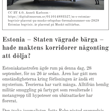
CC BY 4.0, Anneli Karlsson -
https://digitaltmuseum.se/011014893527/m-s-estonias-
bogvisir-placerat-pa-musko-orlogsbas-foremalsnummer-sm-2829
Estonias bogvisir, är placerad på Muskö militärbas.
Estonia – Staten vägrade bärga –
hade maktens korridorer någonting
att dölja?
Estoniakatastrofen ägde rum på denna dag, 28
september, för nu 26 år sedan. Åren har gått men
omständigheterna kring förlisningen är ändå ett
mysterium. Teorierna har varit många. Alltifrån hemlig
militär smuggling på fartyget som resulterade i
motangrepp till hypoteser om ubåtsattacker har
florerat.