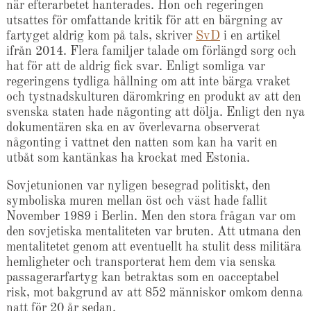
när efterarbetet hanterades. Hon och regeringen
utsattes för omfattande kritik för att en bärgning av
fartyget aldrig kom på tals, skriver
SvD
i en artikel
ifrån 2014. Flera familjer talade om förlängd sorg och
hat för att de aldrig fick svar. Enligt somliga var
regeringens tydliga hållning om att inte bärga vraket
och tystnadskulturen däromkring en produkt av att den
svenska staten hade någonting att dölja. Enligt den nya
dokumentären ska en av överlevarna observerat
någonting i vattnet den natten som kan ha varit en
utbåt som kantänkas ha krockat med Estonia.
Sovjetunionen var nyligen besegrad politiskt, den
symboliska muren mellan öst och väst hade fallit
November 1989 i Berlin. Men den stora frågan var om
den sovjetiska mentaliteten var bruten. Att utmana den
mentalitetet genom att eventuellt ha stulit dess militära
hemligheter och transporterat hem dem via senska
passagerarfartyg kan betraktas som en oacceptabel
risk, mot bakgrund av att 852 människor omkom denna
natt för 20 år sedan.