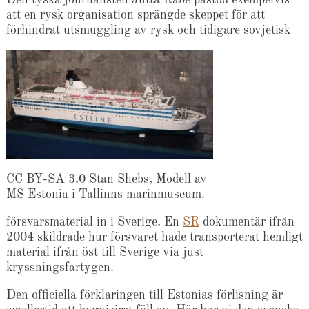
Den tyska journalisten Jutta Rabe påstod exempelvis
att en rysk organisation sprängde skeppet för att
förhindrat utsmuggling av rysk och tidigare sovjetisk
CC BY-SA 3.0 Stan Shebs, Modell av
MS Estonia i Tallinns marinmuseum.
försvarsmaterial in i Sverige. En
SR
dokumentär ifrån
2004 skildrade hur försvaret hade transporterat hemligt
material ifrån öst till Sverige via just
kryssningsfartygen.
Den officiella förklaringen till Estonias förlisning är