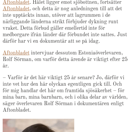
Aftonbladet
. Hålet ligger emot sjöbottnen, fortsätter
Aftonbladet
, och detta är nog anledningen till att det
inte upptäckts innan, utöver att lagrummen i de
närliggande länderna strikt förbjuder dykning runt
vraket. Detta förbud gäller emellertid inte för
medborgare ifrån länder där förbundet inte sattes. Just
därför har vi en dokumentär att se på idag.
Aftonbladet
intervjuar dessutom Estoniaöverlevaren,
Rolf Sörman, om varför detta ärende är viktigt efter 25
år.
– Varför är det här viktigt 25 år senare? Jo, därför vi
inte vet hur den här olyckan egentligen gick till. Och
för mig handlar det här om framtida sjösäkerhet – för
mina barn, mina barnbarn, och i olika delar av världen,
säger överlevaren Rolf Sörman i dokumentären enligt
Aftonbladet.