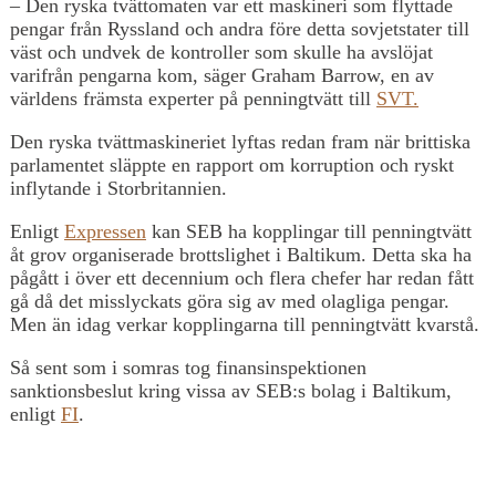
– Den ryska tvättomaten var ett maskineri som flyttade
pengar från Ryssland och andra före detta sovjetstater till
väst och undvek de kontroller som skulle ha avslöjat
varifrån pengarna kom, säger Graham Barrow, en av
världens främsta experter på penningtvätt till
SVT.
Den ryska tvättmaskineriet lyftas redan fram när brittiska
parlamentet släppte en rapport om korruption och ryskt
inflytande i Storbritannien.
Enligt
Expressen
kan SEB ha kopplingar till penningtvätt
åt grov organiserade brottslighet i Baltikum. Detta ska ha
pågått i över ett decennium och flera chefer har redan fått
gå då det misslyckats göra sig av med olagliga pengar.
Men än idag verkar kopplingarna till penningtvätt kvarstå.
Så sent som i somras tog finansinspektionen
sanktionsbeslut kring vissa av SEB:s bolag i Baltikum,
enligt
FI
.