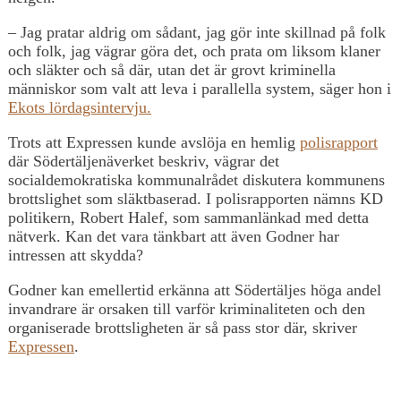
– Jag pratar aldrig om sådant, jag gör inte skillnad på folk
och folk, jag vägrar göra det, och prata om liksom klaner
och släkter och så där, utan det är grovt kriminella
människor som valt att leva i parallella system, säger hon i
Ekots lördagsintervju.
Trots att Expressen kunde avslöja en hemlig
polisrapport
där Södertäljenäverket beskriv, vägrar det
socialdemokratiska kommunalrådet diskutera kommunens
brottslighet som släktbaserad. I polisrapporten nämns KD
politikern, Robert Halef, som sammanlänkad med detta
nätverk. Kan det vara tänkbart att även Godner har
intressen att skydda?
Godner kan emellertid erkänna att Södertäljes höga andel
invandrare är orsaken till varför kriminaliteten och den
organiserade brottsligheten är så pass stor där, skriver
Expressen
.