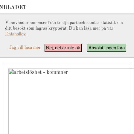
ONBLADET
Vi använder annonser från tredje part och samlar statistik om
ditt besökt som lagras krypterat. Du kan läsa mer på vår
Datapolicy
.
Nej, det är inte ok
Absolut, ingen fara
Jag vill läsa mer