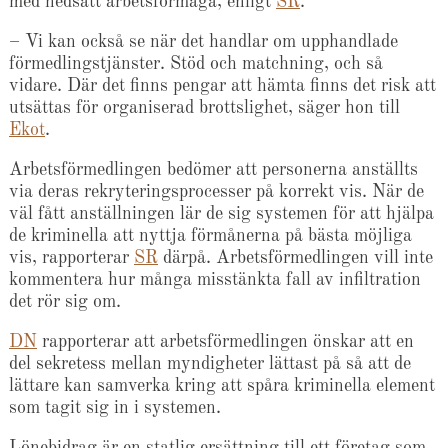
med nedsatt arbetsförmåga, enligt
SR
.
– Vi kan också se när det handlar om upphandlade
förmedlingstjänster. Stöd och matchning, och så
vidare. Där det finns pengar att hämta finns det risk att
utsättas för organiserad brottslighet, säger hon till
Ekot
.
Arbetsförmedlingen bedömer att personerna anställts
via deras rekryteringsprocesser på korrekt vis. När de
väl fått anställningen lär de sig systemen för att hjälpa
de kriminella att nyttja förmånerna på bästa möjliga
vis, rapporterar
SR
därpå. Arbetsförmedlingen vill inte
kommentera hur många misstänkta fall av infiltration
det rör sig om.
DN
rapporterar att arbetsförmedlingen önskar att en
del sekretess mellan myndigheter lättast på så att de
lättare kan samverka kring att spåra kriminella element
som tagit sig in i systemen.
Lönebidrag är en statlig ersättning till ett företag som