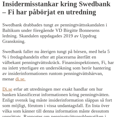
Insidermisstankar kring Swedbank
– Fi har påbörjat en utredning
Swedbank drabbades tungt av penningtvättsskandalen i
Baltikum under föregående VD Birgitte Bonnesens
ledning. Skandalen uppdagades 2019 av Uppdrag
Granskning.
Swedbank faller nu återigen tungt på börsen, med hela 5
% i fredagshandeln efter att placerarna återfått en
välbekant penningtvättsskräck. Finansinspektionen, Fi, har
nu inlett ytterligare en undersökning som berör hantering
av insiderinformationen runtom penningtvättshärvan,
menar
di.se.
Di.se
erfar att utredningen mer exakt handlar om hur
banken klassificerat informationen kring penningtvätten.
Enligt svensk lag måste insiderinformation släppas så fort
som möjligt, förutom i vissa undantagsfall. En lista över
vilka som känner till denna information måste dessutom
upprättats. Rapporter om penningtvättsproblematiken i